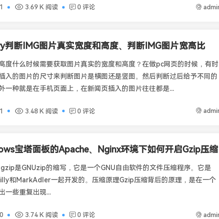
admi
1
3.69 K 阅读
0 评论
ery判断IMG图片真实宽度和高度、判断IMG图片宽高比
高度什么时候需要获取图片真实的宽度和高度？在做pc网页的时候，有时
插入的图片的尺寸来判断图片是横图还是竖图。然后判断过后给予不同的
外一种就是在手机页面上，在新闻页插入的图片往往都是...
admi
1
3.48 K 阅读
0 评论
dows宝塔面板的Apache、Nginx环境下如何开启Gzip压缩
？gzip是GNUzip的缩写，它是一个GNU自由软件的文件压缩程序。它是
pGailly和MarkAdler一起开发的。压缩原理Gzip压缩背后的原理，是在一个
一些重复出现...
admi
0
3.74 K 阅读
0 评论