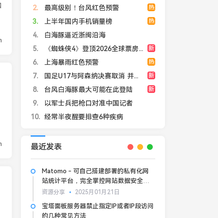
如
2
最高级别！台风红色预警
热
3
上半年国内手机销量榜
热
4
白海豚逼近浙闽沿海
n
5
《蜘蛛侠4》登顶2026全球票房总冠军
新
6
上海暴雨红色预警
热
7
国足U17与阿森纳决赛取消 并列冠军
新
8
台风白海豚最大可能在此登陆
新
9
以军士兵把枪口对准中国记者
10
经常半夜醒要排查6种疾病
n
最近发表
Matomo - 可自己搭建部署的私有化网
站统计平台，完全掌控网站数据安全和
隐私
资源分享
2025月01月21日
宝塔面板服务器禁止指定IP或者IP段访问
的几种常见方法