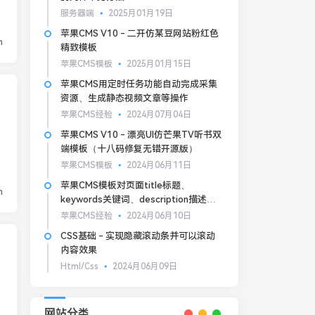
服务器端
2025月01月19日
苹果CMS V10 - 二开仿某豆网站粉红色
n
精致模板
苹果CMS模板
2025月01月15日
苹果CMS用定时任务功能自动完成采集
资源、生成静态视频文章等操作
苹果CMS经验
2024月07月04日
苹果CMS V10 - 漂亮UI仿芒果TV听书双
端模板（十八码修复无错开源版）
苹果CMS模板
2024月06月11日
苹果CMS模板对页面title标题、
n
keywords关键词、description描述的
基本SEO优化
苹果CMS经验
2024月06月10日
CSS基础 - 实现隐藏滚动条并可以滚动
内容效果
Html/Css
2024月06月09日
网站分类