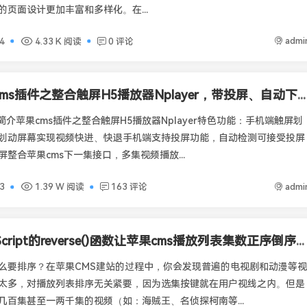
的页面设计更加丰富和多样化。在...
admi
4
4.33 K 阅读
0 评论
苹果cms插件之整合触屏H5播放器Nplayer，带投屏、自动下一集、记忆播放、弹幕等功能
简介苹果cms插件之整合触屏H5播放器Nplayer特色功能：手机端触屏划
划动屏幕实现视频快进、快退手机端支持投屏功能，自动检测可接受投屏
整合苹果cms下一集接口，多集视频播放...
admi
3
1.39 W 阅读
163 评论
JavaScript的reverse()函数让苹果cms播放列表集数正序倒序排列自由切换
么要排序？在苹果CMS建站的过程中，你会发现普遍的电视剧和动漫等视
太多，对播放列表排序无关紧要，因为选集按键就在用户视线之内。但是
几百集甚至一两千集的视频（如：海贼王、名侦探柯南等...