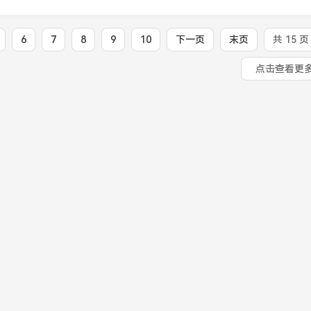
6
7
8
9
10
下一页
末页
共 15 页
点击查看更