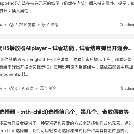
ipt的append()方法在被选元素的结尾（仍然在内部）插入指定属性。提示：
开头插入属性，...
admi
4
5.75 K 阅读
0 评论
阿里云H5播放器Aliplayer - 试看功能，试看结束弹出开通会员提示框
er试看组件其他语言：English用于用户试看，试看结束后提示用户，观看完整
看结束弹出开通会员提示框）使用说明引入当前组件，播放器配置中添加
nents: [{...
admi
4
6.1 K 阅读
1 评论
3选择器 - :nth-child()选择前几个、第几个、奇数偶数等
ild`选择器为开发者提供了一种更精确和灵活的方式来选择和样式化元素。通过
th-child`选择器，我们可以轻松地选择和样式化各种具有特定位置的元