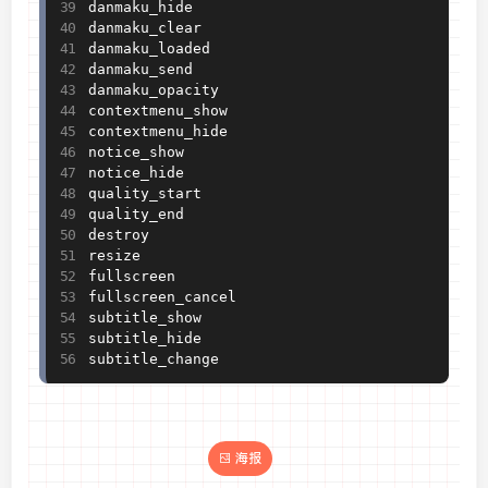
danmaku_hide

danmaku_clear

danmaku_loaded

danmaku_send

danmaku_opacity

contextmenu_show

contextmenu_hide

notice_show

notice_hide

quality_start

quality_end

destroy

resize

fullscreen

fullscreen_cancel

subtitle_show

subtitle_hide

subtitle_change
海报