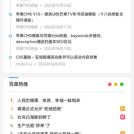
苹果CMS经验
2024月07月04日
苹果CMS V10 - 漂亮UI仿芒果TV听书双端模板（十八码修复无
错开源版）
苹果CMS模板
2024月06月11日
苹果CMS模板对页面title标题、keywords关键词、
description描述的基本SEO优化
苹果CMS经验
2024月06月10日
CSS基础 - 实现隐藏滚动条并可以滚动内容效果
Html/Css
2024月06月09日
百度热搜
1
人民的健康、体质、幸福一脉相承
2
香港正式允许“拒绝抢救”
热
3
台风白海豚到哪了
新
4
生产也能“拼单”了
热