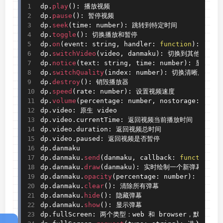
dp
.
play
(
)
:
 播放视频

dp
.
pause
(
)
:
 暂停视频

dp
.
seek
(
time
:
 number
)
:
 跳转到特定时间

dp
.
toggle
(
)
:
 切换播放和暂停

dp
.
on
(
event
:
 string
,
 handler
:
function
)
:
 绑定视
dp
.
switchVideo
(
video
,
 danmaku
)
:
 切换到其他视频

dp
.
notice
(
text
:
 string
,
 time
:
 number
)
:
 显示通知
dp
.
switchQuality
(
index
:
 number
)
:
 切换清晰度

dp
.
destroy
(
)
:
 销毁播放器

dp
.
speed
(
rate
:
 number
)
:
 设置视频速度

dp
.
volume
(
percentage
:
 number
,
 nostorage
:
 bool
dp
.
video
:
 原生 video

dp
.
video
.
currentTime
:
 返回视频当前播放时间

dp
.
video
.
duration
:
 返回视频总时间

dp
.
video
.
paused
:
 返回视频是否暂停

dp
.
danmaku

dp
.
danmaku
.
send
(
danmaku
,
 callback
:
function
)
:
dp
.
danmaku
.
draw
(
danmaku
)
:
 实时绘制一个新弹幕

dp
.
danmaku
.
opacity
(
percentage
:
 number
)
:
 设置弹
dp
.
danmaku
.
clear
(
)
:
 清除所有弹幕

dp
.
danmaku
.
hide
(
)
:
 隐藏弹幕

dp
.
danmaku
.
show
(
)
:
 显示弹幕

dp
.
fullScreen
:
 两个类型：web 和 browser，默认类型是 