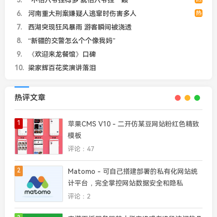
5
“不怕六爷挂得多 就怕六爷挂一颗”
6
河南重大刑案嫌疑人逃窜时伤害多人
热
7
西湖突现狂风暴雨 游客瞬间被浇透
8
“新疆的交警怎么个个像我妈”
9
《欢迎来龙餐馆》口碑
10
梁家辉百花奖演讲落泪
热评文章
1
苹果CMS V10 - 二开仿某豆网站粉红色精致
模板
评论：47
2
Matomo - 可自己搭建部署的私有化网站统
计平台，完全掌控网站数据安全和隐私
评论：2