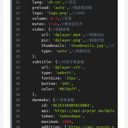
    lang
:
'zh-cn'
,
//语言
    preload
:
'auto'
,
//视频预加载
    logo
:
'logo.png'
,
//LOGO
    volume
:
0.7
,
//音量
    mutex
:
true
,
//播放器互斥
    video
:
{
//视频参数
        url
:
'dplayer.mp4'
,
//视频地址
        pic
:
'dplayer.png'
,
//视频封面
        thumbnails
:
'thumbnails.jpg'
,
//缩略图
        type
:
'auto'
,
//视频类型
}
,
    subtitle
:
{
//外挂字幕参数
        url
:
'dplayer.vtt'
,
        type
:
'webvtt'
,
        fontSize
:
'25px'
,
        bottom
:
'10%'
,
        color
:
'#b7daff'
,
}
,
    danmaku
:
{
//弹幕参数
        id
:
'9E2E3368B56CDBB4'
,
        api
:
'https://api.prprpr.me/dplayer/'
        token
:
'tokendemo'
,
        maximum
:
1000
,
        addition
:
[
'https://api.prprpr.me/dpl