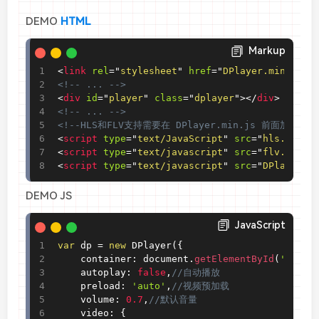
DEMO
HTML
Markup
<
link
rel
=
"
stylesheet
"
href
=
"
DPlayer.min.CSS
"
<!-- ... -->
<
div
id
=
"
player
"
class
=
"
dplayer
"
>
</
div
>
<!-- ... -->
<!--HLS和FLV支持需要在 DPlayer.min.js 前面加载 hls
<
script
type
=
"
text/JavaScript
"
src
=
"
hls.min.j
<
script
type
=
"
text/javascript
"
src
=
"
flv.min.j
<
script
type
=
"
text/javascript
"
src
=
"
DPlayer.m
DEMO JS
JavaScript
var
 dp 
=
new
DPlayer
(
{
    container
:
 document
.
getElementById
(
'playe
    autoplay
:
false
,
//自动播放
    preload
:
'auto'
,
//视频预加载
    volume
:
0.7
,
//默认音量
    video
:
{