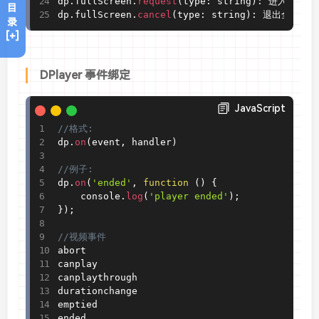
dp
.
fullScreen
.
request
(
type
:
 string
)
:
 进入全屏

目
dp
.
fullScreen
.
cancel
(
type
:
 string
)
:
 退出全屏
录
[+]
DPlayer 事件绑定
JavaScript
//格式:
dp
.
on
(
event
,
 handler
)
//例子:
dp
.
on
(
'ended'
,
function
(
)
{
    console
.
log
(
'player ended'
)
;
}
)
;
//视频事件
abort

canplay

canplaythrough

durationchange

emptied

ended
