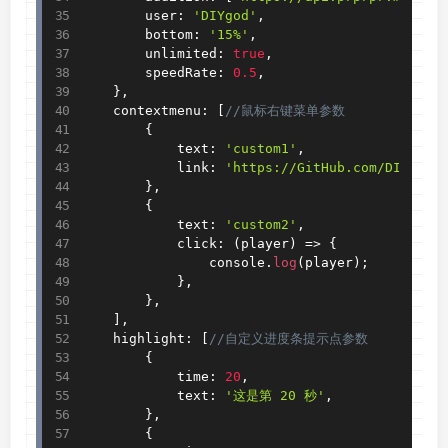
        user
:
'DIYgod'
,
        bottom
:
'15%'
,
        unlimited
:
true
,
        speedRate
:
0.5
,
}
,
    contextmenu
:
[
//鼠标右键菜单参数
{
            text
:
'custom1'
,
            link
:
'https://GitHub.com/DIYgod/
}
,
{
            text
:
'custom2'
,
            click
:
(
player
)
=
>
{
                console
.
log
(
player
)
;
}
,
}
,
]
,
    highlight
:
[
//自定义进度条提示点参数
{
            time
:
20
,
            text
:
'这是第 20 秒'
,
}
,
{