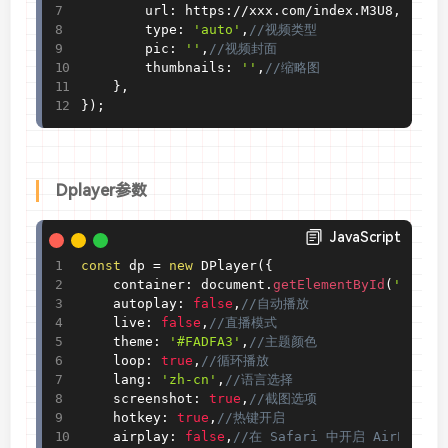
        url
:
 https
:
/
/
xxx
.
com
/
index
.
M3U8
,
//视频
        type
:
'auto'
,
//视频类型
        pic
:
''
,
//视频封面
        thumbnails
:
''
,
//缩略图
}
,
}
)
;
Dplayer参数
JavaScript
const
 dp 
=
new
DPlayer
(
{
    container
:
 document
.
getElementById
(
'dplay
    autoplay
:
false
,
//自动播放
    live
:
false
,
//直播模式
    theme
:
'#FADFA3'
,
//主题颜色
    loop
:
true
,
//循环播放
    lang
:
'zh-cn'
,
//语言选择
    screenshot
:
true
,
//截图选项
    hotkey
:
true
,
//热键开启
    airplay
:
false
,
//在 Safari 中开启 AirPlay