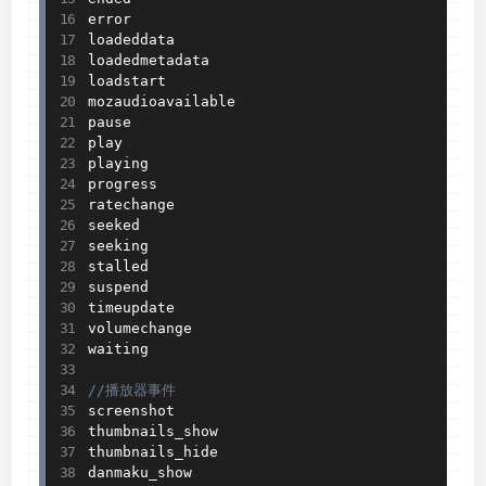
error

loadeddata

loadedmetadata

loadstart

mozaudioavailable

pause

play

playing

progress

ratechange

seeked

seeking

stalled

suspend

timeupdate

volumechange

waiting

//播放器事件
screenshot

thumbnails_show

thumbnails_hide

danmaku_show
