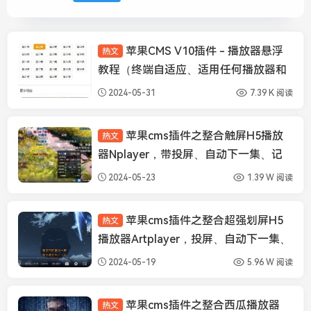
苹果CMS V10插件 - 播放器悬浮
热文
苹果CMS插件
教程（终端自适应、适用任何播放器和
模板）
2024-05-31
7.39 K 阅读
苹果cms插件之整合触屏H5播放
热文
苹果CMS插件
器Nplayer，带投屏、自动下一集、记
忆播放、弹幕等功能
2024-05-23
1.39 W 阅读
苹果cms插件之整合超强划屏H5
热文
苹果CMS插件
播放器Artplayer，投屏、自动下一集、
记忆播放、弹幕、画中画
2024-05-19
5.96 W 阅读
苹果cms插件之整合西瓜播放器
热文
苹果CMS插件