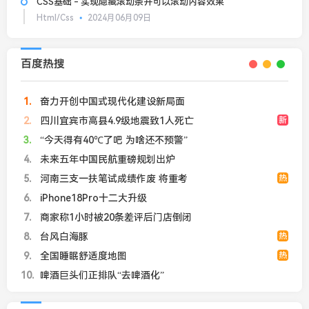
CSS基础 - 实现隐藏滚动条并可以滚动内容效果
Html/Css
2024月06月09日
百度热搜
1
奋力开创中国式现代化建设新局面
2
四川宜宾市高县4.9级地震致1人死亡
新
3
“今天得有40℃了吧 为啥还不预警”
4
未来五年中国民航重磅规划出炉
5
河南三支一扶笔试成绩作废 将重考
热
6
iPhone18Pro十二大升级
7
商家称1小时被20条差评后门店倒闭
8
台风白海豚
热
9
全国睡眠舒适度地图
热
10
啤酒巨头们正排队“去啤酒化”