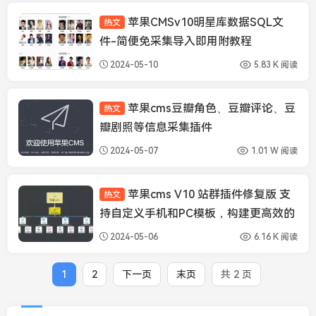
苹果CMSv10明星库数据SQL文
热文
苹果CMS插件
件-简便免采集导入即用附教程
2024-05-10
5.83 K 阅读
苹果cms豆瓣角色、豆瓣评论、豆
热文
苹果CMS插件
瓣剧照等信息采集插件
2024-05-07
1.01 W 阅读
苹果cms V10 站群插件修复版 支
热文
苹果CMS插件
持自定义手机和PC模板，构建更高效的
站群管理系统！
2024-05-06
6.16 K 阅读
1
2
下一页
末页
共 2 页