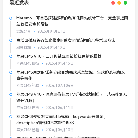
最近发表
Matomo - 可自己搭建部署的私有化网站统计平台，完全掌控网
站数据安全和隐私
资源分享
2025月01月21日
宝塔面板服务器禁止指定IP或者IP段访问的几种常见方法
服务器端
2025月01月19日
苹果CMS V10 - 二开仿某豆网站粉红色精致模板
苹果CMS模板
2025月01月15日
苹果CMS用定时任务功能自动完成采集资源、生成静态视频文
章等操作
苹果CMS经验
2024月07月04日
苹果CMS V10 - 漂亮UI仿芒果TV听书双端模板（十八码修复无
错开源版）
苹果CMS模板
2024月06月11日
苹果CMS模板对页面title标题、keywords关键词、
description描述的基本SEO优化
苹果CMS经验
2024月06月10日