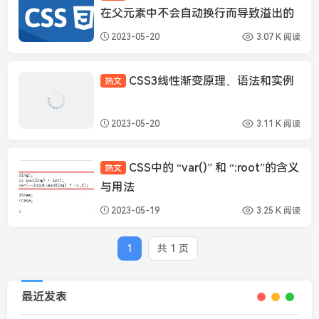
在父元素中不会自动换行而导致溢出的
问题
2023-05-20
3.07 K 阅读
CSS3线性渐变原理、语法和实例
热文
Html/Css
2023-05-20
3.11 K 阅读
CSS中的 “var()” 和 “:root”的含义
热文
Html/Css
与用法
2023-05-19
3.25 K 阅读
1
共 1 页
最近发表