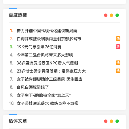
百度热搜
1
奋力开创中国式现代化建设新局面
2
白海豚或携极端暴雨重创东部多省市
热
3
19.9元门票引爆76亿消费
新
4
今年第二强台风将带来多大影响
5
36岁男演员成景区NPC后人气爆棚
热
6
23岁博士确诊胃癌晚期：常熬夜压力大
热
7
女子被狗舔脚确诊三级暴露 医生回应
8
台风白海豚闭眼了
9
女子生下4胞胎被全家“宠上天”
10
女子带娃漂流落水 教练员称不敢捞
热评文章