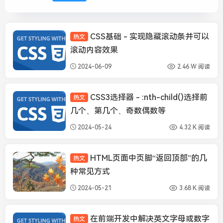
CSS基础 - 实现隐藏滚动条并可以
热文
Html/Css
滚动内容效果
2024-06-09
2.46 W 阅读
CSS3选择器 - :nth-child()选择前
热文
Html/Css
几个、第几个、奇数偶数等
2024-05-24
4.32 K 阅读
HTML页面中页脚“返回顶部”的几
热文
Html/Css
种常见方式
2024-05-21
3.68 K 阅读
在前端开发中解决英文字母或数字
热文
Html/Css