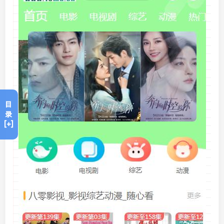
目
录
[+]