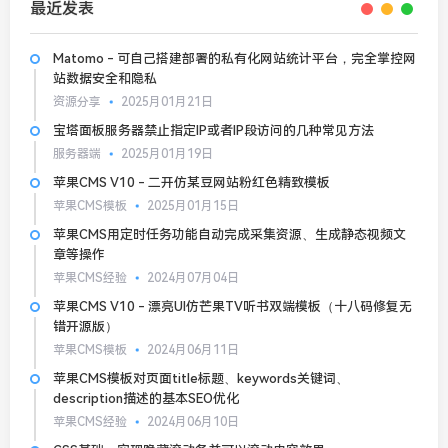
最近发表
Matomo - 可自己搭建部署的私有化网站统计平台，完全掌控网
站数据安全和隐私
资源分享
2025月01月21日
宝塔面板服务器禁止指定IP或者IP段访问的几种常见方法
服务器端
2025月01月19日
苹果CMS V10 - 二开仿某豆网站粉红色精致模板
苹果CMS模板
2025月01月15日
苹果CMS用定时任务功能自动完成采集资源、生成静态视频文
章等操作
苹果CMS经验
2024月07月04日
苹果CMS V10 - 漂亮UI仿芒果TV听书双端模板（十八码修复无
错开源版）
苹果CMS模板
2024月06月11日
苹果CMS模板对页面title标题、keywords关键词、
description描述的基本SEO优化
苹果CMS经验
2024月06月10日