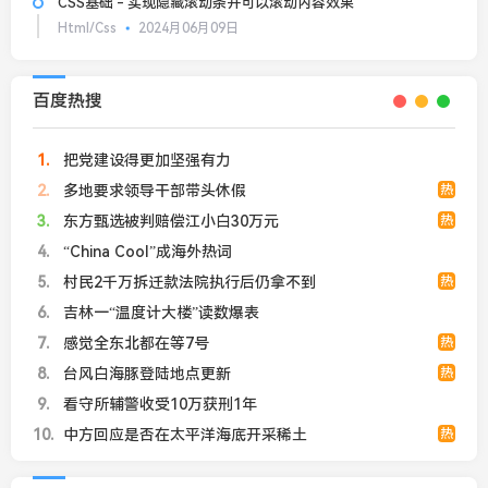
CSS基础 - 实现隐藏滚动条并可以滚动内容效果
Html/Css
2024月06月09日
百度热搜
1
把党建设得更加坚强有力
2
多地要求领导干部带头休假
热
3
东方甄选被判赔偿江小白30万元
热
4
“China Cool”成海外热词
5
村民2千万拆迁款法院执行后仍拿不到
热
6
吉林一“温度计大楼”读数爆表
7
感觉全东北都在等7号
热
8
台风白海豚登陆地点更新
热
9
看守所辅警收受10万获刑1年
10
中方回应是否在太平洋海底开采稀土
热