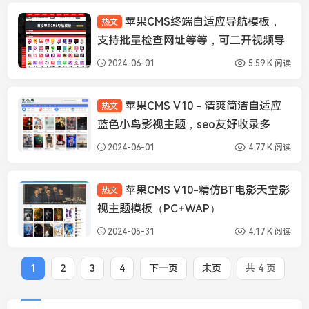
苹果CMS终端自适应导航模板，
热文
苹果CMS模板
支持批量检查网址等等，可二开视频导
航一体站
2024-06-01
5.59 K 阅读
苹果CMS V10 - 清爽简洁自适应
热文
苹果CMS模板
蓝色小鸟影视主题，seo友好收录多
2024-06-01
4.77 K 阅读
苹果CMS V10-精仿BT电影天堂影
热文
苹果CMS模板
视主题模板（PC+WAP）
2024-05-31
4.17 K 阅读
1
2
3
4
下一页
末页
共 4 页