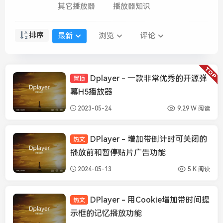
其它播放器
播放器知识
排序
最新
浏览
评论
Dplayer - 一款非常优秀的开源弹
置顶
DPlayer
幕H5播放器
2023-05-24
9.29 W 阅读
DPlayer - 增加带倒计时可关闭的
热文
DPlayer
播放前和暂停贴片广告功能
2024-05-13
5 K 阅读
DPlayer - 用Cookie增加带时间提
热文
DPlayer
示框的记忆播放功能