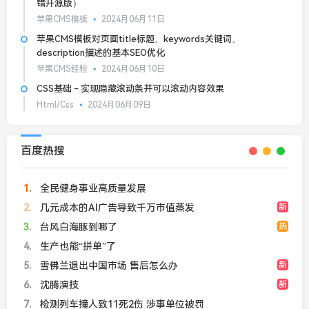
错开源版）
苹果CMS模板
2024月06月11日
苹果CMS模板对页面title标题、keywords关键词、
description描述的基本SEO优化
苹果CMS经验
2024月06月10日
CSS基础 - 实现隐藏滚动条并可以滚动内容效果
Html/Css
2024月06月09日
百度热搜
1
全民健身事业高质量发展
2
几元成本的AI广告导致千万市值蒸发
新
3
台风白海豚到哪了
热
4
生产也能“拼单”了
5
雪佛兰退出中国市场 售后怎么办
新
6
沈腾演技
新
7
检测列车撞人致11死2伤 涉事单位被罚