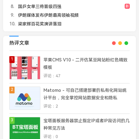
8
国乒女单三将晋级四强
新
9
伊朗媒体发布伊朗最高领袖视频
10
梁家辉百花奖演讲落泪
热评文章
1
苹果CMS V10 - 二开仿某豆网站粉红色精致
模板
评论：47
2
Matomo - 可自己搭建部署的私有化网站统
计平台，完全掌控网站数据安全和隐私
评论：2
3
宝塔面板服务器禁止指定IP或者IP段访问的几
种常见方法
评论：0