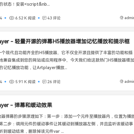
态！安装<script&nb...
admi
4
6.52 K 阅读
43 评论
player - 轻量开源的弹幕H5播放器增加记忆播放和提示框
er是一个现代且功能齐全的H5播放器。它不仅全开源且提供了丰富的功能和插
地兼容集成到您的网站或应用程序中。今天我们给这款热门H5播放器增
忆播放功能，让Artplayer播放...
admi
4
5.91 K 阅读
26 评论
layer - 弹幕和缓动效果
er播放器弹幕的步骤原理如下：第一步：添加一个元件至播放器内，位置为播
第二步：调用元件的缓动事件让其缓动到播放器左侧，并且监听该缓动事
到缓动结束，删除掉该元件var ...