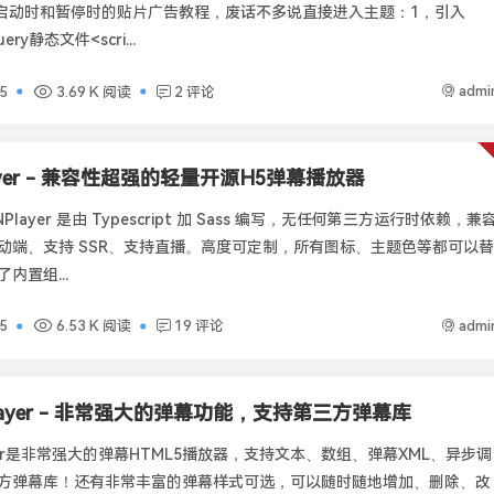
r增加启动时和暂停时的贴片广告教程，废话不多说直接进入主题：1，引入
uery静态文件<scri...
admi
5
3.69 K 阅读
2 评论
ayer - 兼容性超强的轻量开源H5弹幕播放器
介NPlayer 是由 Typescript 加 Sass 编写，无任何第三方运行时依赖，兼
持移动端、支持 SSR、支持直播。高度可定制，所有图标、主题色等都可以替
内置组...
admi
5
6.53 K 阅读
19 评论
player - 非常强大的弹幕功能，支持第三方弹幕库
ayer是非常强大的弹幕HTML5播放器，支持文本、数组、弹幕XML、异步调
方弹幕库！还有非常丰富的弹幕样式可选，可以随时随地增加、删除、改