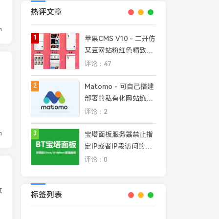
热评文章
n
1
苹果CMS V10 - 二开仿
某豆网站粉红色精致模
板
评论：47
2
Matomo - 可自己搭建
加
部署的私有化网站统计
平台，完全掌控网站数
评论：2
据安全和隐私
n
3
宝塔面板服务器禁止指
定IP或者IP段访问的几
种常见方法
评论：0
放
标签列表