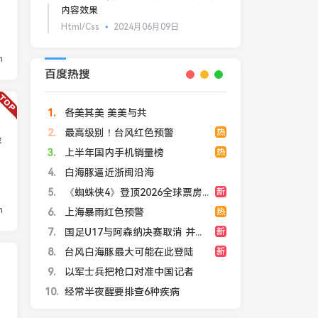
内容效果
Html/Css
2024月06月09日
n
百度热搜
1
各美其美 美美与共
2
最高级别！台风红色预警
热
容
3
上半年国内手机销量榜
热
4
白海豚逼近浙闽沿海
5
《蜘蛛侠4》登顶2026全球票房总冠军
新
n
6
上海暴雨红色预警
热
7
国足U17与阿森纳决赛取消 并列冠军
新
8
台风白海豚最大可能在此登陆
新
9
以军士兵把枪口对准中国记者
10
经常半夜醒要排查6种疾病