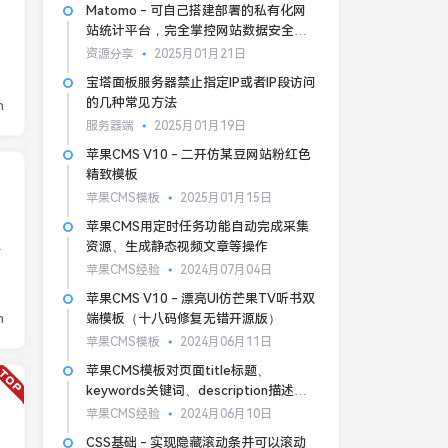
Matomo - 可自己搭建部署的私有化网
站统计平台，完全掌控网站数据安全和
隐私
资源分享
2025月01月21日
宝塔面板服务器禁止指定IP或者IP段访问
的几种常见方法
n
服务器端
2025月01月19日
苹果CMS V10 - 二开仿某豆网站粉红色
精致模板
苹果CMS模板
2025月01月15日
苹果CMS用定时任务功能自动完成采集
屏
资源、生成静态视频文章等操作
苹果CMS经验
2024月07月04日
苹果CMS V10 - 漂亮UI仿芒果TV听书双
n
端模板（十八码修复无错开源版）
苹果CMS模板
2024月06月11日
苹果CMS模板对页面title标题、
keywords关键词、description描述的
基本SEO优化
苹果CMS经验
2024月06月10日
CSS基础 - 实现隐藏滚动条并可以滚动