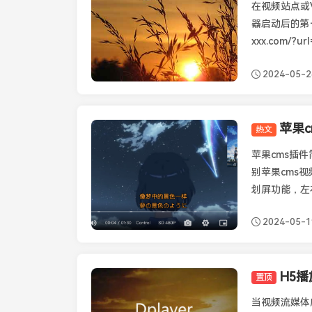
在视频站点或
器启动后的第
xxx.com/?u
2024-05-2
热文
苹果CMS插件
苹果cms插件
别苹果cms视
划屏功能，左
2024-05-1
置顶
播放器知识
当视频流媒体