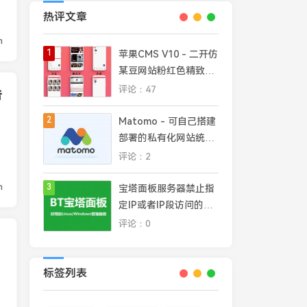
热评文章
n
1
苹果CMS V10 - 二开仿
某豆网站粉红色精致模
板
评论：47
告
2
Matomo - 可自己搭建
部署的私有化网站统计
平台，完全掌控网站数
评论：2
据安全和隐私
n
3
宝塔面板服务器禁止指
定IP或者IP段访问的几
种常见方法
评论：0
标签列表
加