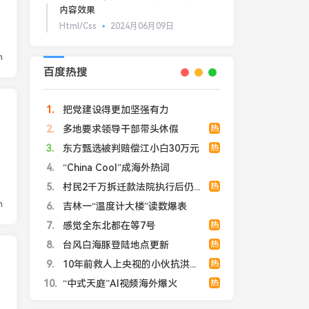
内容效果
Html/Css
2024月06月09日
n
百度热搜
1
把党建设得更加坚强有力
2
多地要求领导干部带头休假
热
3
东方甄选被判赔偿江小白30万元
热
4
“China Cool”成海外热词
5
村民2千万拆迁款法院执行后仍拿不到
热
n
6
吉林一“温度计大楼”读数爆表
7
感觉全东北都在等7号
热
8
台风白海豚登陆地点更新
热
9
10年前救人上央视的小伙抗洪牺牲
热
10
“中式天庭”AI视频海外爆火
热