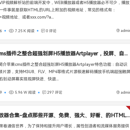
VIP视频解析站的前端开发中，WEB播放器或者H5播放器必不可少，播放
一件事就是获取HTML的URL上附加的视频地址，常见的格式有：
rl=视频地址、或者xxx.com/?a...
admi
6
7.25 K 阅读
0 评论
苹果cms插件之整合超强划屏H5播放器Artplayer，投屏、自动下一集、记忆播放、弹幕、画中画
简介苹果cms插件之整合超强划屏H5播放器Artplayer特色功能：自动识
频片源，支持M3U8、FLV、MP4等格式片源极速解码播放手机端超强触
右划动屏幕实现视屏快进、快退...
admi
9
5.96 W 阅读
297 评论
H5播放器合集-盘点那些开源、免费、强大、好看、的HTML5播放器（持续更新中）
席卷通信世界，为了保持和提升用户增长，属性创造者和流媒体服务提供