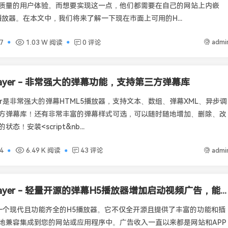
质量的用户体验。而想要实现这一点，他们都需要在自己的网站上内嵌
播放器。在本文中，我们将来了解一下现在市面上可用的H...
admi
7
1.03 W 阅读
0 评论
player - 非常强大的弹幕功能，支持第三方弹幕库
ayer是非常强大的弹幕HTML5播放器，支持文本、数组、弹幕XML、异步调
方弹幕库！还有非常丰富的弹幕样式可选，可以随时随地增加、删除、改
态！安装<script&nb...
admi
4
6.49 K 阅读
43 评论
Artplayer - 轻量开源的弹幕H5播放器增加启动视频广告，能关闭可全屏
er是一个现代且功能齐全的H5播放器。它不仅全开源且提供了丰富的功能和插
地兼容集成到您的网站或应用程序中。广告收入一直以来都是网站和APP