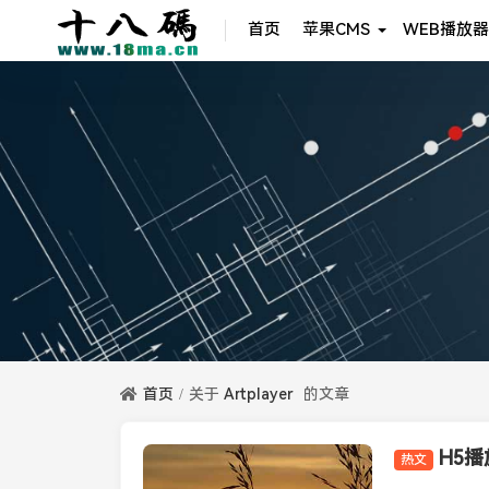
首页
苹果CMS
WEB播放器
首页
关于
Artplayer
的文章
H5播
热文
播放器知识