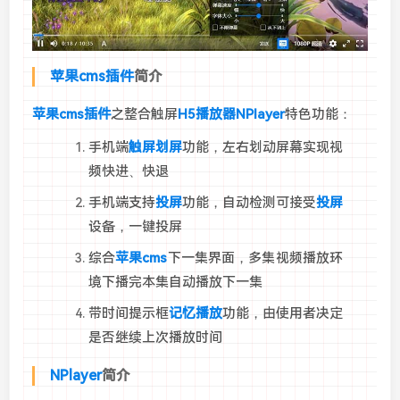
苹果cms插件
简介
苹果cms插件
之整合触屏
H5播放器
NPlayer
特色功能：
手机端
触屏划屏
功能，左右划动屏幕实现视
频快进、快退
手机端支持
投屏
功能，自动检测可接受
投屏
设备，一键投屏
综合
苹果cms
下一集界面，多集视频播放环
境下播完本集自动播放下一集
带时间提示框
记忆播放
功能，由使用者决定
是否继续上次播放时间
NPlayer
简介