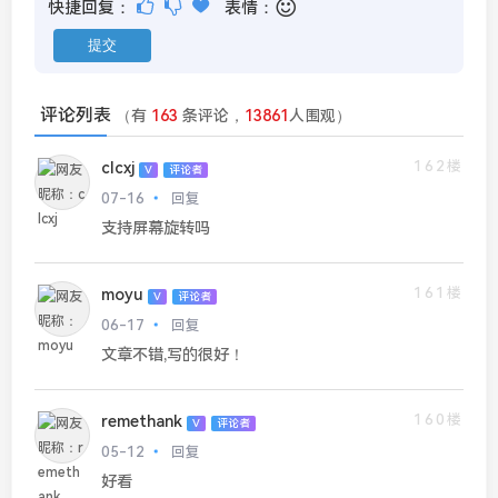
快捷回复：
表情：
评论列表
（有
163
条评论，
13861
人围观）
162楼
clcxj
V
评论者
07-16
回复
支持屏幕旋转吗
161楼
moyu
V
评论者
06-17
回复
文章不错,写的很好！
160楼
remethank
V
评论者
05-12
回复
好看