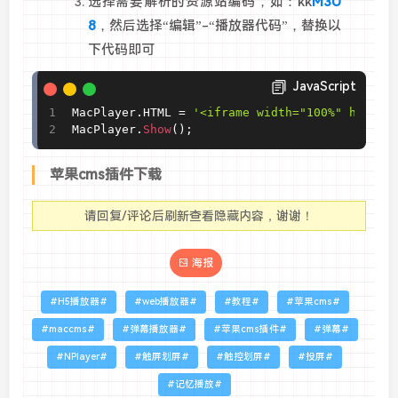
选择需要解析的资源站编码，如：kk
M3U
8
，然后选择“编辑”-“播放器代码”，替换以
下代码即可
JavaScript
MacPlayer
.
HTML 
=
'<iframe width="100%" height
MacPlayer
.
Show
(
)
;
苹果cms插件下载
请回复/评论后刷新查看隐藏内容，谢谢！
海报
H5播放器
web播放器
教程
苹果cms
maccms
弹幕播放器
苹果cms插件
弹幕
NPlayer
触屏划屏
触控划屏
投屏
记忆播放