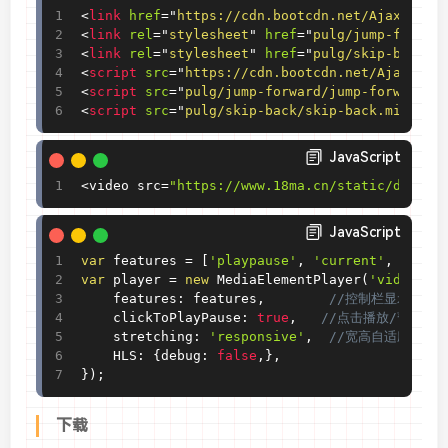
<
link
href
=
"
https://cdn.bootcdn.net/Ajax/libs
<
link
rel
=
"
stylesheet
"
href
=
"
pulg/jump-forwar
<
link
rel
=
"
stylesheet
"
href
=
"
pulg/skip-back/s
<
script
src
=
"
https://cdn.bootcdn.net/Ajax/lib
<
script
src
=
"
pulg/jump-forward/jump-forward.m
<
script
src
=
"
pulg/skip-back/skip-back.min.js
"
JavaScript
<
video src
=
"https://www.18ma.cn/static/demo.m
JavaScript
var
 features 
=
[
'playpause'
,
'current'
,
'prog
var
 player 
=
new
MediaElementPlayer
(
'video'
,
	features
:
 features
,
//控制栏显示的插
	clickToPlayPause
:
true
,
//点击播放/暂停,注
	stretching
:
'responsive'
,
//宽高自适应
	HLS
:
{
debug
:
false
,
}
,
}
)
;
下载