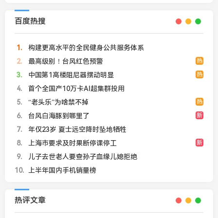
百度热搜
1
构建更高水平的全民健身公共服务体系
2
最高级别！台风红色预警
热
3
中国第1高楼阻尼器摆动明显
热
4
首个全国产10万卡AI超集群投用
5
“老头乐”为啥禁不掉
热
6
台风白海豚到哪里了
新
7
年仅23岁 夏士远空降时坠地牺牲
8
上海市要求及时果断停课停工
新
9
儿子去世老人要查孙子血缘儿媳拒绝
10
上半年国内手机销量榜
热评文章