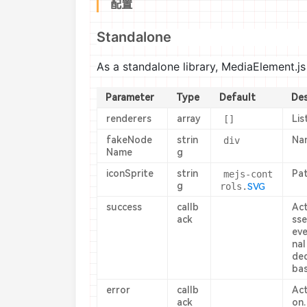
配置
Standalone
As a standalone library,
MediaElement.js
Parameter
Type
Default
Des
renderers
array
[]
Lis
fakeNode
strin
div
Nam
Name
g
iconSprite
strin
mejs-cont
Pat
g
rols.
SVG
success
callb
Act
ack
sse
eve
na
ded
bas
error
callb
Act
ack
on.