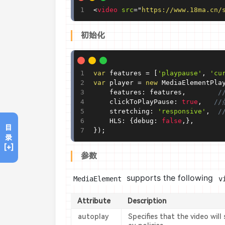
<
video
src
=
"
https://www.18ma.cn/
初始化
var
 features 
=
[
'playpause'
,
'cu
var
 player 
=
new
MediaElementPla
	features
:
 features
,
/
	clickToPlayPause
:
true
,
//
	stretching
:
'responsive'
,
/
	HLS
:
{
debug
:
false
,
}
,
目
}
)
;
录
[+]
参数
supports the following
MediaElement
v
Attribute
Description
autoplay
Specifies that the video will