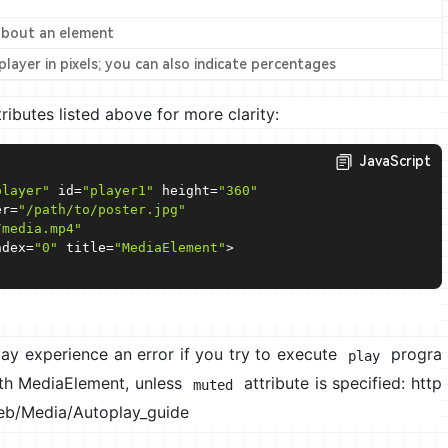
 about an element
player in pixels; you can also indicate percentages
ributes listed above for more clarity:
JavaScript
player"
 id
=
"player1"
 height
=
"360"
er
=
"/path/to/poster.jpg"
/media.mp4"
ndex
=
"0"
 title
=
"MediaElement"
>
y experience an error if you try to execute
progra
play
ith MediaElement, unless
attribute is specified: http
muted
Web/Media/Autoplay_guide