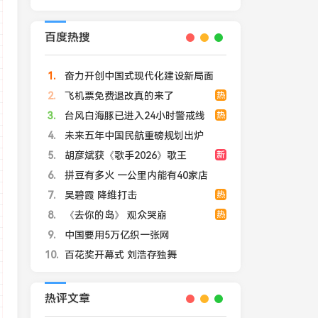
百度热搜
1
奋力开创中国式现代化建设新局面
2
飞机票免费退改真的来了
热
3
台风白海豚已进入24小时警戒线
热
4
未来五年中国民航重磅规划出炉
5
胡彦斌获《歌手2026》歌王
新
6
拼豆有多火 一公里内能有40家店
7
吴碧霞 降维打击
热
8
《去你的岛》 观众哭崩
热
9
中国要用5万亿织一张网
10
百花奖开幕式 刘浩存独舞
热评文章