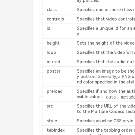
ay policies.
class
Specifies one or more class n
controls
Specifies that video control
id
Specifies a unique id for an 
y
height
Sets the height of the video
loop
Specifies that the video will 
muted
Specifies that the audio ou
poster
Specifies an image to be show
y button. Generally, a PNG o
nd color specified in the sty
preload
Specifies if and how the au
ssible values:
auto
,
metad
src
Specifies the URL of the vide
to the Multiple Codecs sect
style
Specifies an inline CSS style
tabindex
Specifies the tabbing order 