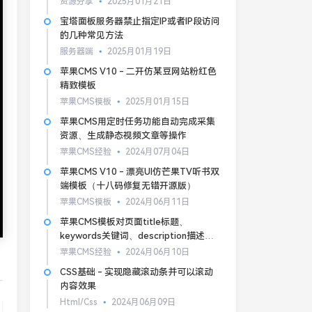
资源分享
2025月01月21日
宝塔面板服务器禁止指定IP或者IP段访问
的几种常见方法
服务器端
2025月01月19日
苹果CMS V10 - 二开仿某豆网站粉红色
精致模板
苹果CMS模板
2025月01月15日
苹果CMS用定时任务功能自动完成采集
资源、生成静态视频文章等操作
苹果CMS经验
2024月07月04日
苹果CMS V10 - 漂亮UI仿芒果TV听书双
端模板（十八码修复无错开源版）
苹果CMS模板
2024月06月11日
苹果CMS模板对页面title标题、
keywords关键词、description描述的
基本SEO优化
苹果CMS经验
2024月06月10日
CSS基础 - 实现隐藏滚动条并可以滚动
内容效果
Html/Css
2024月06月09日