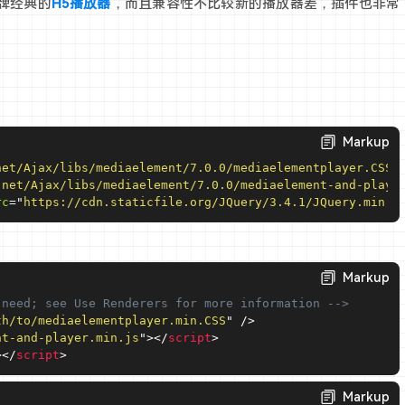
是老牌经典的
H5播放器
，而且兼容性不比较新的播放器差，插件也非常
Markup
net/Ajax/libs/mediaelement/7.0.0/mediaelementplayer.CSS
"
.net/Ajax/libs/mediaelement/7.0.0/mediaelement-and-playe
rc
=
"
https://cdn.staticfile.org/JQuery/3.4.1/JQuery.min.j
Markup
 need; see Use Renderers for more information -->
th/to/mediaelementplayer.min.CSS
"
/>
nt-and-player.min.js
"
>
</
script
>
>
</
script
>
Markup