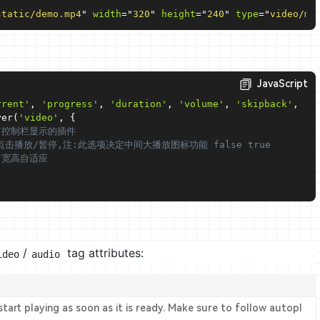
static/demo.mp4
"
width
=
"
320
"
height
=
"
240
"
type
=
"
video/mp
JavaScript
rrent'
,
'progress'
,
'duration'
,
'volume'
,
'skipback'
,
'j
yer
(
'video'
,
{
/控制栏显示的插件
点击播放/暂停,注:此选项决定中间大播放图标功能 false true
/宽高自适应
/
tag attributes:
ideo
audio
 start playing as soon as it is ready. Make sure to follow autopl