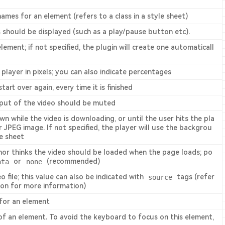
ames for an element (refers to a class in a style sheet)
s should be displayed (such as a play/pause button etc).
element; if not specified, the plugin will create one automaticall
 player in pixels; you can also indicate percentages
start over again, every time it is finished
tput of the video should be muted
n while the video is downloading, or until the user hits the pla
r JPEG image. If not specified, the player will use the backgrou
le sheet
thor thinks the video should be loaded when the page loads; po
ata
or
none
(recommended)
o file; this value can also be indicated with
source
tags (refer
ion for more information)
 for an element
of an element. To avoid the keyboard to focus on this element,