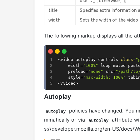
use
-1
; otherwise,
0
title
Specifies extra information
width
Sets the width of the video 
The following markup displays all the att
<
video autoplay controls 
class
=
"
	width
=
"100%"
 loop muted post
	preload
=
"none"
 src
=
"/path/to
	style
=
"max-width: 100%"
 tabi
<
/
video
>
Autoplay
policies have changed. You ma
autoplay
mmatically or via
attribute w
autoplay
s://developer.mozilla.org/en-US/docs/