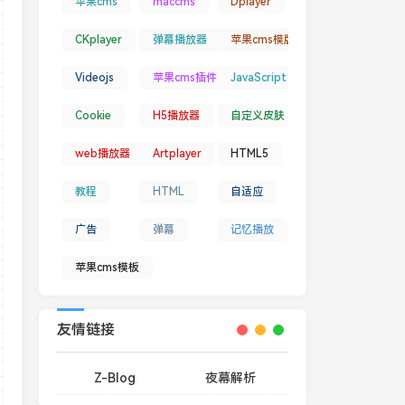
苹果cms
maccms
Dplayer
4
"
>
</
video
>
CKplayer
弹幕播放器
苹果cms模版
Videojs
苹果cms插件
JavaScript
Cookie
H5播放器
自定义皮肤
umpforward'
,
'speed'
,
'fullscreen'
]
;
web播放器
Artplayer
HTML5
教程
HTML
自适应
广告
弹幕
记忆播放
苹果cms模板
友情链接
Z-Blog
夜幕解析