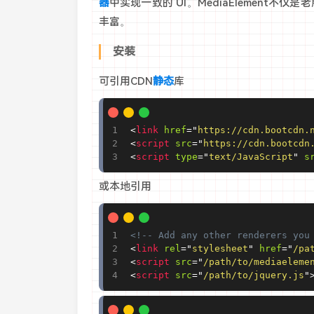
器
中实现一致的 UI。
MediaElement不仅
丰富。
安装
可引用CDN
静态
库
<
link
href
=
"
https://cdn.bootcdn.
<
script
src
=
"
https://cdn.bootcdn
<
script
type
=
"
text/JavaScript
"
s
或本地引用
<!-- Add any other renderers you
<
link
rel
=
"
stylesheet
"
href
=
"
/pa
<
script
src
=
"
/path/to/mediaeleme
<
script
src
=
"
/path/to/jquery.js
"