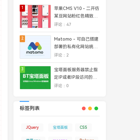
1
苹果CMS V10 - 二开仿
某豆网站粉红色精致模
板
评论：47
2
Matomo - 可自己搭建
部署的私有化网站统计
平台，完全掌控网站数
评论：2
rel
=
"
stylesheet
"
>
据安全和隐私
r.js
"
>
</
script
>
3
宝塔面板服务器禁止指
s
"
>
</
script
>
定IP或者IP段访问的几
种常见方法
评论：0
标签列表
JQuery
宝塔面板
CSS