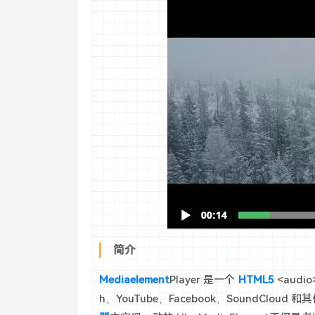
简介
Mediaelement
Player 是一个
HTML5
<audi
h、YouTube、Facebook、SoundCloud