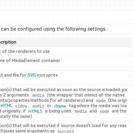
can be configured using the following settings.
cription
t of the renderers to use
e of MediaElement container
h and file for
SVG
icon sprite
ion(s) that will be executed as soon as the source is loaded; pa
s 2 arguments:
media
(the wrapper that mimics all the native
nts/properties/methods for all renderers) and
node
(the origi
l
HTML
video
,
audio
or
iframe
tag where the media was loa
 originally; if
HTML
5
is being used,
media
and
node
are the
ically the same)
ion(s) that will be executed if source doesn't load for any reas
 Passes same arguments as
success