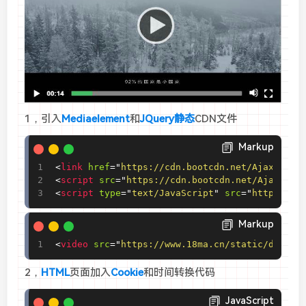
1，引入
Mediaelement
和
JQuery
静态
CDN文件
Markup
<
link
href
=
"
https://cdn.bootcdn.net/Ajax/libs
<
script
src
=
"
https://cdn.bootcdn.net/Ajax/lib
<
script
type
=
"
text/JavaScript
"
src
=
"
https://c
Markup
<
video
src
=
"
https://www.18ma.cn/static/demo.m
2，
HTML
页面加入
Cookie
和时间转换代码
JavaScript