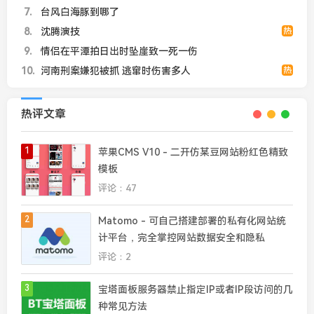
7
台风白海豚到哪了
8
沈腾演技
热
9
情侣在平潭拍日出时坠崖致一死一伤
10
河南刑案嫌犯被抓 逃窜时伤害多人
热
热评文章
1
苹果CMS V10 - 二开仿某豆网站粉红色精致
模板
评论：47
2
Matomo - 可自己搭建部署的私有化网站统
计平台，完全掌控网站数据安全和隐私
评论：2
3
宝塔面板服务器禁止指定IP或者IP段访问的几
种常见方法