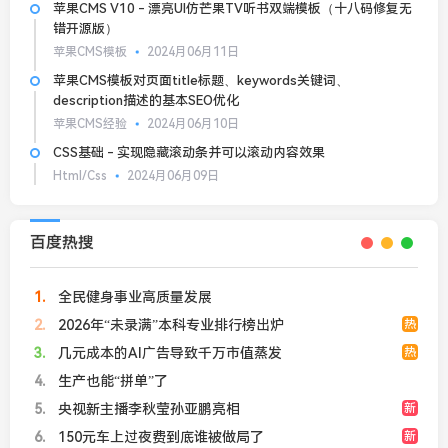
苹果CMS V10 - 漂亮UI仿芒果TV听书双端模板（十八码修复无
错开源版）
苹果CMS模板
2024月06月11日
苹果CMS模板对页面title标题、keywords关键词、
description描述的基本SEO优化
苹果CMS经验
2024月06月10日
CSS基础 - 实现隐藏滚动条并可以滚动内容效果
Html/Css
2024月06月09日
百度热搜
1
全民健身事业高质量发展
2
2026年“未录满”本科专业排行榜出炉
热
3
几元成本的AI广告导致千万市值蒸发
热
4
生产也能“拼单”了
5
央视新主播李秋莹孙亚鹏亮相
新
6
150元车上过夜费到底谁被做局了
新