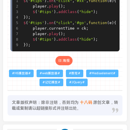
$
(
'#tips'
)
.
on
(
"click"
,
'#xx'
,
function
(
e
)
{
	player
.
play
(
)
;
$
(
'#tips'
)
.
addClass
(
"hide"
)
;
}
)
;
$
(
'#tips'
)
.
on
(
"click"
,
'#go'
,
function
(
e
)
{
	player
.
currentTime 
=
 ck
;
	player
.
play
(
)
;
$
(
'#tips'
)
.
addClass
(
"hide"
)
;
}
)
;
海报
H5播放器
web播放器
教程
Mediaelement
记忆播放
JQuery
文章版权声明：除非注明，否则均为
十八码
原创文章，转
载或复制请以超链接形式并注明出处。