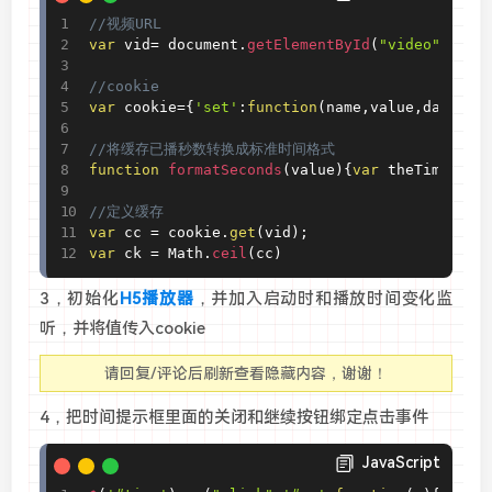
//视频URL
var
 vid
=
 document
.
getElementById
(
"video"
)
.
src
//cookie
var
 cookie
=
{
'set'
:
function
(
name
,
value
,
days
)
{
v
//将缓存已播秒数转换成标准时间格式
function
 formatSeconds
(
value
)
{
var
 theTime
=
par
//定义缓存
var
 cc 
=
 cookie
.
get
(
vid
)
;
var
 ck 
=
 Math
.
ceil
(
cc
)
3，初始化
H5播放器
，并加入启动时和播放时间变化监
听，并将值传入cookie
请回复/评论后刷新查看隐藏内容，谢谢！
4，把时间提示框里面的关闭和继续按钮绑定点击事件
JavaScript