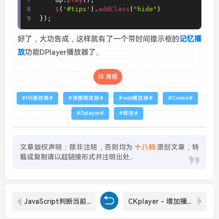
$
(
'#tips'
)
.
addClass
(
"hide"
)
}
)
;
好了，大功告成，这样就有了一个带时间提示框的
记忆播
放
功能DPlayer播放器了。
海报
H5播放器
弹幕播放器
web播放器
Cookie
Dplayer
教程
文章版权声明：除非注明，否则均为
十八码
原创文章，转
载或复制请以超链接形式并注明出处。
JavaScript判断当前页面是否存在父页面或子页面
CKplayer - 增加播放前的贴片广告功能，带倒计时可自由关闭