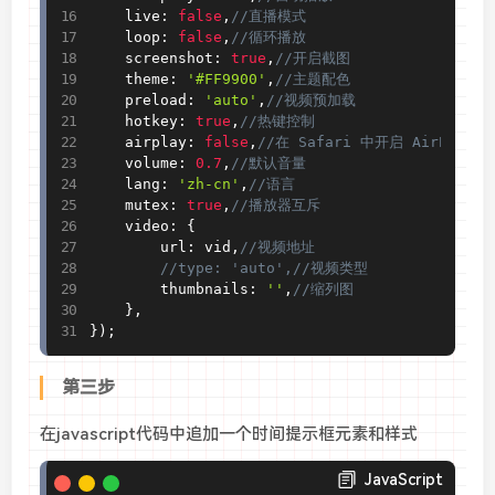
    live
:
false
,
//直播模式
    loop
:
false
,
//循环播放
    screenshot
:
true
,
//开启截图
    theme
:
'#FF9900'
,
//主题配色
    preload
:
'auto'
,
//视频预加载
    hotkey
:
true
,
//热键控制
    airplay
:
false
,
//在 Safari 中开启 AirPlay
    volume
:
0.7
,
//默认音量
    lang
:
'zh-cn'
,
//语言
    mutex
:
true
,
//播放器互斥
    video
:
{
        url
:
 vid
,
//视频地址
//type: 'auto',//视频类型
        thumbnails
:
''
,
//缩列图
}
,
}
)
;
第三步
在javascript代码中追加一个时间提示框元素和样式
JavaScript