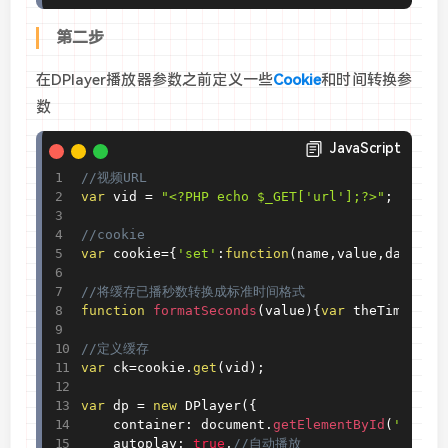
第二步
在DPlayer播放器参数之前定义一些
Cookie
和时间转换参
数
JavaScript
//视频URL
var
 vid 
=
"<?PHP echo $_GET['url'];?>"
;
//cookie
var
 cookie
=
{
'set'
:
function
(
name
,
value
,
days
)
{
v
//将缓存已播秒数转换成标准时间格式
function
formatSeconds
(
value
)
{
var
 theTime
=
par
//定义缓存
var
 ck
=
cookie
.
get
(
vid
)
;
var
 dp 
=
new
DPlayer
(
{
    container
:
 document
.
getElementById
(
'playe
    autoplay
:
true
,
//自动播放