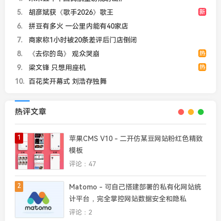
5
胡彦斌获《歌手2026》歌王
新
6
拼豆有多火 一公里内能有40家店
7
商家称1小时被20条差评后门店倒闭
8
《去你的岛》 观众哭崩
热
9
梁文锋 只想用座机
热
10
百花奖开幕式 刘浩存独舞
热评文章
1
苹果CMS V10 - 二开仿某豆网站粉红色精致
模板
评论：47
2
Matomo - 可自己搭建部署的私有化网站统
计平台，完全掌控网站数据安全和隐私
评论：2