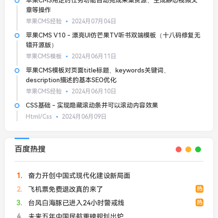
苹果CMS用定时任务功能自动完成采集资源、生成静态视频文
章等操作
苹果CMS经验
2024月07月04日
苹果CMS V10 - 漂亮UI仿芒果TV听书双端模板（十八码修复无
错开源版）
苹果CMS模板
2024月06月11日
苹果CMS模板对页面title标题、keywords关键词、
description描述的基本SEO优化
苹果CMS经验
2024月06月10日
CSS基础 - 实现隐藏滚动条并可以滚动内容效果
Html/Css
2024月06月09日
百度热搜
1
奋力开创中国式现代化建设新局面
2
飞机票免费退改真的来了
热
3
台风白海豚已进入24小时警戒线
热
4
未来五年中国民航重磅规划出炉