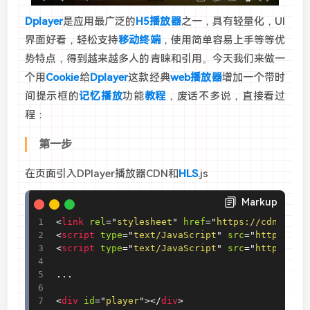
Dplayer
是应用最广泛的
H5播放器
之一，具有轻量化，UI
界面好看，轻松支持
移动终端
，使用简单容易上手等等优
势特点，得到越来越多人的青睐和引用。今天我们来做一
个用
Cookie
给
Dplayer
这款经典
web播放器
增加一个带时
间提示框的
记忆播放
功能
教程
，废话不多说，直接看过
程：
第一步
在页面引入DPlayer播放器CDN和
HLS
.js
Markup
<
link
rel
=
"
stylesheet
"
href
=
"
https://cdn.boot
<
script
type
=
"
text/JavaScript
"
src
=
"
https://c
<
script
type
=
"
text/JavaScript
"
src
=
"
https://c
...

<
div
id
=
"
player
"
>
</
div
>