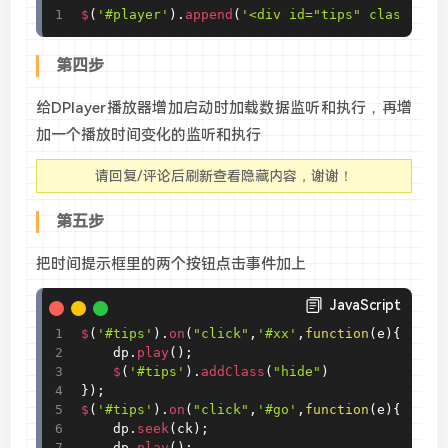
$
(
'#player'
)
.
append
(
'<div id="tips" class="hi
第四步
给DPlayer播放器增加启动时加载数据监听和执行，再增
加一个播放时间变化的监听和执行
请回复/评论后刷新查看隐藏内容，谢谢！
第五步
把时间提示框里的两个按钮点击事件加上
JavaScript
$
(
'#tips'
)
.
on
(
"click"
,
'#xx'
,
function
(
e
)
{
	dp
.
play
(
)
;
$
(
'#tips'
)
.
addClass
(
"hide"
)
}
)
;
$
(
'#tips'
)
.
on
(
"click"
,
'#go'
,
function
(
e
)
{
	dp
.
seek
(
ck
)
;
	dp
.
play
(
)
;