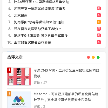
4
比A4纸还薄！中国高端钢材密集突破
5
河南三支一扶笔试成绩作废 将重考
新
6
北京暴雨
新
7
河南撤回“领导带薪错峰休假”通知
热
8
我在夏夜麦霸活动只唱了88分？
新
9
陈垣宇0-3张禹珍 国乒男单全军覆没
新
10
王宝强首次提名百花影帝
新
热评文章
1
苹果CMS V10 - 二开仿某豆网站粉红色精致
模板
评论：47
2
Matomo - 可自己搭建部署的私有化网站统
计平台，完全掌控网站数据安全和隐私
评论：2