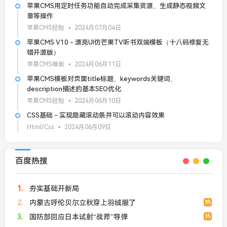
苹果CMS用定时任务功能自动完成采集资源、生成静态视频文
章等操作
苹果CMS经验
2024月07月04日
苹果CMS V10 - 漂亮UI仿芒果TV听书双端模板（十八码修复无
错开源版）
苹果CMS模板
2024月06月11日
苹果CMS模板对页面title标题、keywords关键词、
description描述的基本SEO优化
苹果CMS经验
2024月06月10日
CSS基础 - 实现隐藏滚动条并可以滚动内容效果
Html/Css
2024月06月09日
百度热搜
1
夯实基础开新局
2
内蒙古呼伦贝尔立秋穿上羽绒服了
热
3
国防部回应日本试射“战斧”导弹
热