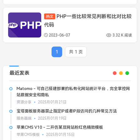
PHP一些比较常见判断和比对比较
热文
PHP知识
代码
2023-06-07
3.32 K 阅读
1
共 1 页
最近发表
Matomo - 可自己搭建部署的私有化网站统计平台，完全掌控网
站数据安全和隐私
资源分享
2025月01月21日
宝塔面板服务器禁止指定IP或者IP段访问的几种常见方法
服务器端
2025月01月19日
苹果CMS V10 - 二开仿某豆网站粉红色精致模板
苹果CMS模板
2025月01月15日