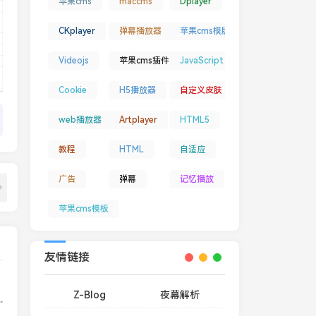
苹果cms
maccms
Dplayer
CKplayer
弹幕播放器
苹果cms模版
Videojs
苹果cms插件
JavaScript
Cookie
H5播放器
自定义皮肤
web播放器
Artplayer
HTML5
教程
HTML
自适应
广告
弹幕
记忆播放
苹果cms模板
友情链接
Z-Blog
夜幕解析
ayer，带触控划屏、自动下一集、记忆播放、倍速、画中画等功能