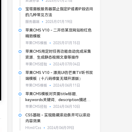
资源分享
2025月01月21日
宝塔面板服务器禁止指定IP或者IP段访问
的几种常见方法
服务器端
2025月01月19日
苹果CMS V10 - 二开仿某豆网站粉红色
精致模板
苹果CMS模板
2025月01月15日
苹果CMS用定时任务功能自动完成采集
资源、生成静态视频文章等操作
苹果CMS经验
2024月07月04日
苹果CMS V10 - 漂亮UI仿芒果TV听书双
端模板（十八码修复无错开源版）
苹果CMS模板
2024月06月11日
苹果CMS模板对页面title标题、
keywords关键词、description描述的
基本SEO优化
苹果CMS经验
2024月06月10日
CSS基础 - 实现隐藏滚动条并可以滚动
内容效果
Html/Css
2024月06月09日