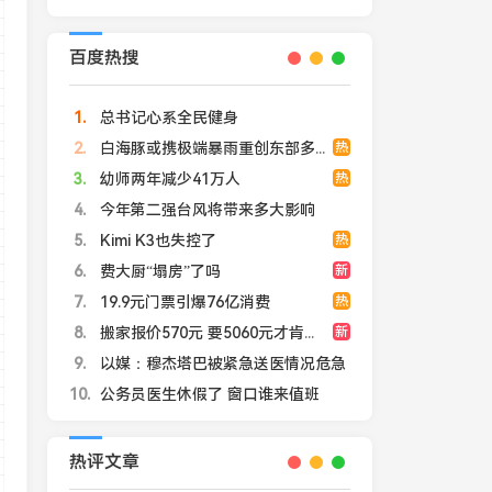
百度热搜
1
总书记心系全民健身
2
白海豚或携极端暴雨重创东部多省市
热
3
幼师两年减少41万人
热
4
今年第二强台风将带来多大影响
5
Kimi K3也失控了
热
6
费大厨“塌房”了吗
新
7
19.9元门票引爆76亿消费
热
8
搬家报价570元 要5060元才肯上楼
新
9
以媒：穆杰塔巴被紧急送医情况危急
10
公务员医生休假了 窗口谁来值班
热评文章