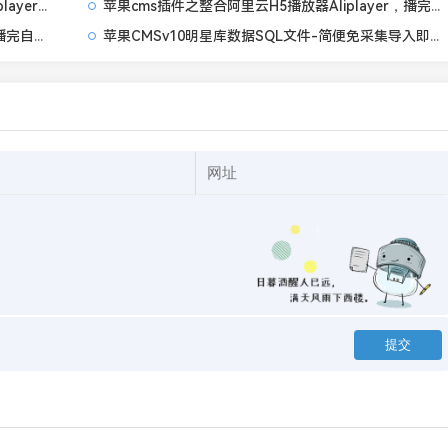
苹果cms插件之整合超强触屏划屏H5播放器Muiplayer，播完自动下一集带记忆播放功能
苹果cms插件之整合阿里云H5播放器Aliplayer，播完自动下一集带记忆播放功能
苹果cms插件之整合腾讯H5播放器TCPlayer，播完自动下一集带记忆播放和倍速播放功能
苹果CMSv10明星库数据SQL文件-简便免采集导入即用附教程