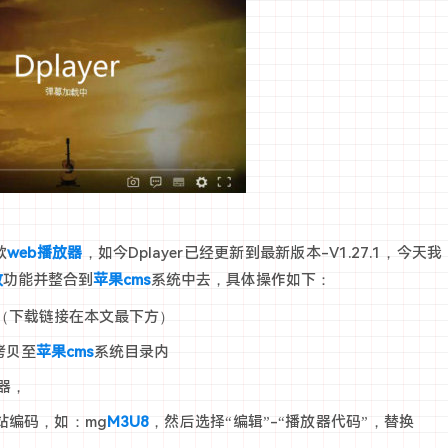
款
web播放器
，如今Dplayer已经更新到最新版本-V1.27.1，今天我
放
功能并整合到
苹果cms
系统中去，具体操作如下：
合文件（下载链接在本文最下方）
拷贝至
苹果cms
系统目录内
放器，
源站编码，如：mg
M3U8
，然后选择“编辑”-“播放器代码”，替换