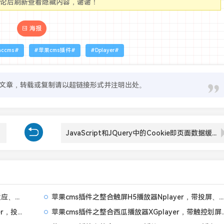
评论后刷新查看隐藏内容，谢谢！
海报
accms
苹果cms插件
Dplayer
文章，转载或复制请以超链接形式并注明出处。
JavaScript和JQuery中的Cookie即页面数据缓存基本用法
苹果CMS V10插件 - 播放器悬浮教程（终端自适应、适用任何播放器和模板）
苹果cms插件之整合触屏H5播放器Nplayer，带投屏、自动下一集、记忆播放、弹幕等功能
苹果cms插件之整合超强划屏H5播放器Artplayer，投屏、自动下一集、记忆播放、弹幕、画中画
苹果cms插件之整合西瓜播放器XGpl