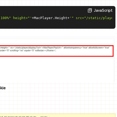
JavaScript
"100%" height="'
+
MacPlayer
.
Height
+
'" src="/static/player
ie