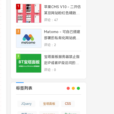
1
苹果CMS V10 - 二开仿
某豆网站粉红色精致模
/18ma-dp/?url='
+
MacPlayer
.
PlayUrl
+
'" allowtransparency="
板
评论：47
2
Matomo - 可自己搭建
部署的私有化网站统计
平台，完全掌控网站数
评论：2
据安全和隐私
3
宝塔面板服务器禁止指
定IP或者IP段访问的几
种常见方法
评论：0
标签列表
JQuery
宝塔面板
CSS