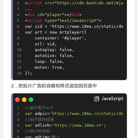
<
script
src
=
"
https://cdn.bootcdn.net/Ajax/lib
<
div
id
=
"
player
"
>
</
div
>
<
script
type
=
"
text/JavaScript
"
>
var vid = 'https://www.18ma.cn/static/demo.M3U
var art = new Artplayer({

	container: '#player',

	url: vid,

	autoplay: false,

	autoSize: false,

	loop: false,

	mutex: true,

});
2，把贴片广告的容器和样式追加到页面中
JavaScript
//贴片图片url
var
 adpic
=
'https://www.18ma.cn/static/demo.jp
//贴片跳转链接
var
 adlink
=
'https://www.18ma.cn'
;
//倒计时读秒
var
 adtim
=
'9'
;