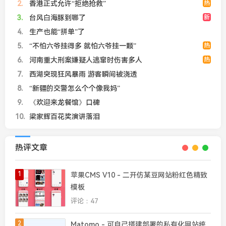
2
香港正式允许“拒绝抢救”
热
3
台风白海豚到哪了
新
4
生产也能“拼单”了
5
“不怕六爷挂得多 就怕六爷挂一颗”
热
6
河南重大刑案嫌疑人逃窜时伤害多人
热
7
西湖突现狂风暴雨 游客瞬间被浇透
8
“新疆的交警怎么个个像我妈”
9
《欢迎来龙餐馆》口碑
10
梁家辉百花奖演讲落泪
热评文章
1
苹果CMS V10 - 二开仿某豆网站粉红色精致
模板
评论：47
2
Matomo - 可自己搭建部署的私有化网站统