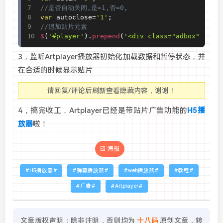
//是否自动关闭,是=1,否=0,
var
 autoclose
=
'1'
;
//追加贴片元素
$
(
'#player'
)
.
prepend
(
'<div class="adbox"><a h
3，监听Artplayer播放器初始化加载数据和暂停状态，并
在合适的时候显示贴片
请回复/评论后刷新查看隐藏内容，谢谢！
4，搞完收工，Artplayer已经是带贴片广告功能的
H5播
放器
啦！
海报
H5播放器
弹幕播放器
web播放器
教程
广告
Artplayer
文章版权声明：除非注明，否则均为
十八码
原创文章，转