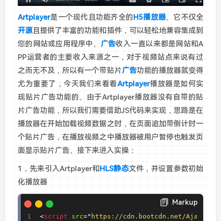
Artplayer
是一个现代且功能齐全的
H5播放器
。它不仅全
开源
且提供了丰富的功能和插件，可以轻松地兼容集成到
您的网站或应用程序中。
广告
收入一直以来都是网站和A
PP运营者的主要收入来源之一，对于视频站点来说有过
之而无不及，所以有一个带贴片
广告
功能的播放器就变得
尤为重要了，今天我们来看看
Artplayer
播放器是如何实
现贴片广告功能的。由于Artplayer播放器没有自带的贴
片广告功能，所以我们需要借助JS代码来实现，思路是在
播放器在开始加载视频数据之时，在页面追加带倒计时一
个贴片广告，在播放视频之中播放器被用户暂停也触发页
面显示贴片广告。接下来进入实操：
1，先来引入
Artplayer
和
HLS
静态
文件，并设置参数初始
化播放器
Markup
<
script
src
=
"
https://cdn.bootcdn.net/Ajax/lib