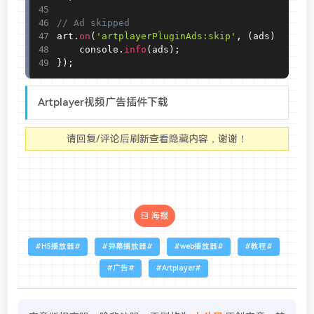
// Ad skipped
art
.
on
(
'artplayerPluginAds:skip'
,
(
ads
)
=
>
{
    console
.
info
(
ads
)
;
}
)
;
Artplayer视频广告插件下载
请回复/评论后刷新查看隐藏内容，谢谢！
海报
H5播放器
弹幕播放器
web播放器
教程
广告
Artplayer