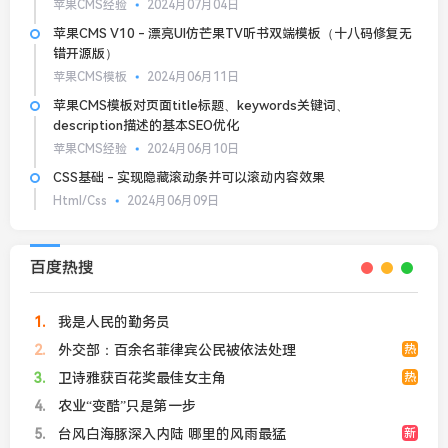
苹果CMS经验
2024月07月04日
苹果CMS V10 - 漂亮UI仿芒果TV听书双端模板（十八码修复无
错开源版）
苹果CMS模板
2024月06月11日
苹果CMS模板对页面title标题、keywords关键词、
description描述的基本SEO优化
苹果CMS经验
2024月06月10日
CSS基础 - 实现隐藏滚动条并可以滚动内容效果
Html/Css
2024月06月09日
百度热搜
1
我是人民的勤务员
2
外交部：百余名菲律宾公民被依法处理
热
3
卫诗雅获百花奖最佳女主角
热
4
农业“变酷”只是第一步
5
台风白海豚深入内陆 哪里的风雨最猛
新