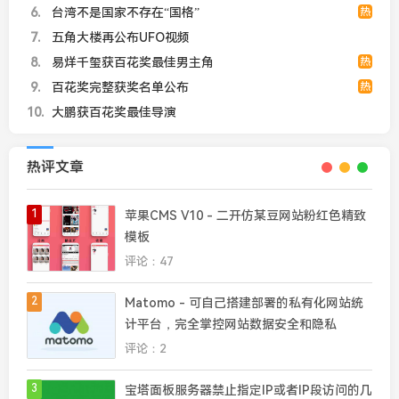
6
台湾不是国家不存在“国格”
热
7
五角大楼再公布UFO视频
8
易烊千玺获百花奖最佳男主角
热
9
百花奖完整获奖名单公布
热
10
大鹏获百花奖最佳导演
热评文章
1
苹果CMS V10 - 二开仿某豆网站粉红色精致
模板
评论：47
2
Matomo - 可自己搭建部署的私有化网站统
计平台，完全掌控网站数据安全和隐私
评论：2
3
宝塔面板服务器禁止指定IP或者IP段访问的几