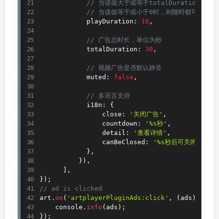
// 当该值大于或等于totalDuration时
// 当该值等于或小于0时，则随时都可以关闭
            playDuration
:
10
,
// 广告总时长，单位为秒
            totalDuration
:
30
,
// 视频广告是否默认静音
            muted
:
false
,
// 多语言支持
            i18n
:
{
                close
:
'关闭广告'
,
                countdown
:
'%s秒'
,
                detail
:
'查看详情'
,
                canBeClosed
:
'%s秒后可关闭广告'
,
}
,
}
)
,
]
,
}
)
;
// ad is clicked
art
.
on
(
'artplayerPluginAds:click'
,
(
ads
)
=
>
{
    console
.
info
(
ads
)
;
}
)
;