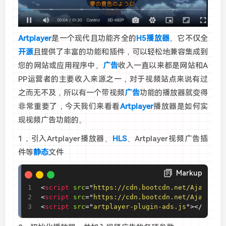
Artplayer
是一个现代且功能齐全的
H5播放器
。它不仅全
开源
且提供了丰富的功能和插件，可以轻松地兼容集成到
您的网站或应用程序中。
广告
收入一直以来都是网站和A
PP运营者的主要收入来源之一，对于视频站点来说有过
之而无不及，所以有一个带视频
广告
功能的播放器就变得
非常重要了，今天我们来看看
Artplayer
播放器是如何实
现视频广告功能的。
1，引入
Artplayer播放器、
HLS
、
Artplayer视频广告插
件等
静态
文件
Markup
<
script
src
=
"
https://cdn.bootcdn.net/Ajax/lib
<
script
src
=
"
https://cdn.bootcdn.net/Ajax/lib
<
script
src
=
"
artplayer-plugin-ads.js
"
>
</
scrip