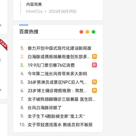
内容效果
Html/Css
2024月06月09日
n
百度热搜
1
奋力开创中国式现代化建设新局面
2
白海豚或携极端暴雨重创东部多省市
热
容
3
19.9元门票引爆76亿消费
新
4
今年第二强台风将带来多大影响
5
36岁男演员成景区NPC后人气爆棚
热
n
6
23岁博士确诊胃癌晚期：常熬夜压力大
热
7
女子被狗舔脚确诊三级暴露 医生回应
8
台风白海豚闭眼了
9
女子生下4胞胎被全家“宠上天”
10
女子带娃漂流落水 教练员称不敢捞