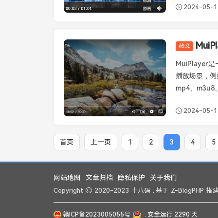
2024-05-1
Mui
热文
Muiplayer
MuiPlay
播放场景，例
mp4、m3u8
2024-05-1
首页
上一页
1
2
3
4
5
网站地图
文章归档
隐私保护
关于我们
Copyright
2020-2023
十八码
. 基于
Z-BlogPHP
搭建 
赣ICP备2023005055号
. 安全运行
2290
天