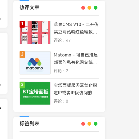
热评文章
n
1
苹果CMS V10 - 二开仿
某豆网站粉红色精致模
板
评论：47
2
Matomo - 可自己搭建
部署的私有化网站统计
平台，完全掌控网站数
评论：2
据安全和隐私
n
3
宝塔面板服务器禁止指
定IP或者IP段访问的几
种常见方法
评论：0
告
标签列表