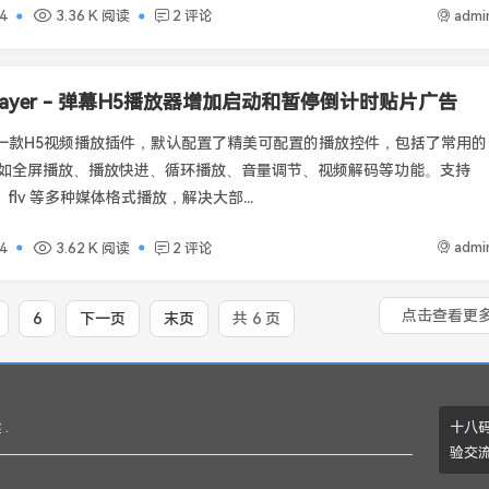
admi
4
3.36 K 阅读
2 评论
Player - 弹幕H5播放器增加启动和暂停倒计时贴片广告
er是一款H5视频播放插件，默认配置了精美可配置的播放控件，包括了常用的
如全屏播放、播放快进、循环播放、音量调节、视频解码等功能。支持
、flv 等多种媒体格式播放，解决大部...
admi
4
3.62 K 阅读
2 评论
点击查看更
6
下一页
末页
共 6 页
十八码
.
验交