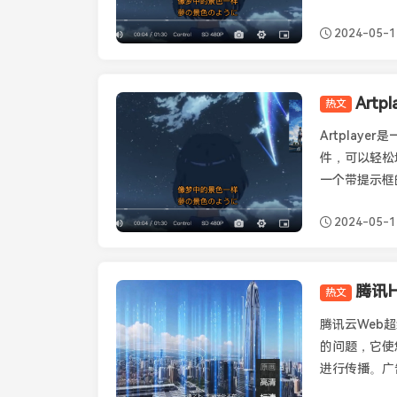
2024-05-1
Art
热文
Artplayer
Artplay
件，可以轻松
一个带提示框的记
2024-05-1
腾讯H
热文
Tcplayer
腾讯云Web超
的问题，它使
进行传播。广告