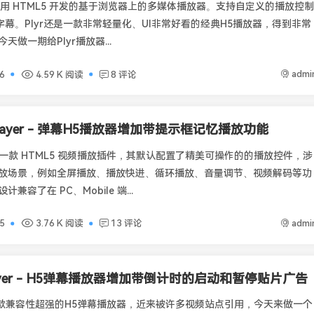
个使用 HTML5 开发的基于浏览器上的多媒体播放器。支持自定义的播放控制
T 字幕。Plyr还是一款非常轻量化、UI非常好看的经典H5播放器，得到非常
天做一期给Plyr播放器...
admi
6
4.59 K 阅读
8 评论
Player - 弹幕H5播放器增加带提示框记忆播放功能
er 是一款 HTML5 视频播放插件，其默认配置了精美可操作的的播放控件，涉
放场景，例如全屏播放、播放快进、循环播放、音量调节、视频解码等功
兼容了在 PC、Mobile 端...
admi
5
3.76 K 阅读
13 评论
ayer - H5弹幕播放器增加带倒计时的启动和暂停贴片广告
r是一款兼容性超强的H5弹幕播放器，近来被许多视频站点引用，今天来做一个