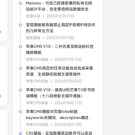
Matomo - 可自己搭建部署的私有化网
站统计平台，完全掌控网站数据安全和
隐私
资源分享
2025月01月21日
宝塔面板服务器禁止指定IP或者IP段访问
的几种常见方法
n
服务器端
2025月01月19日
苹果CMS V10 - 二开仿某豆网站粉红色
精致模板
苹果CMS模板
2025月01月15日
苹果CMS用定时任务功能自动完成采集
资源、生成静态视频文章等操作
苹果CMS经验
2024月07月04日
苹果CMS V10 - 漂亮UI仿芒果TV听书双
n
端模板（十八码修复无错开源版）
苹果CMS模板
2024月06月11日
苹果CMS模板对页面title标题、
keywords关键词、description描述的
基本SEO优化
苹果CMS经验
2024月06月10日
CSS基础 - 实现隐藏滚动条并可以滚动