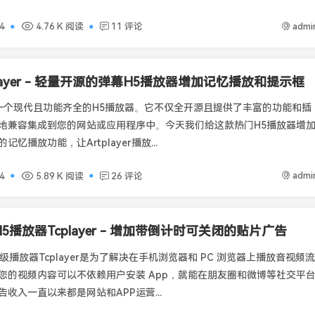
admi
4
4.76 K 阅读
11 评论
player - 轻量开源的弹幕H5播放器增加记忆播放和提示框
er是一个现代且功能齐全的H5播放器。它不仅全开源且提供了丰富的功能和插
地兼容集成到您的网站或应用程序中。今天我们给这款热门H5播放器增
忆播放功能，让Artplayer播放...
admi
4
5.89 K 阅读
26 评论
5播放器Tcplayer - 增加带倒计时可关闭的贴片广告
级播放器Tcplayer是为了解决在手机浏览器和 PC 浏览器上播放音视频流
您的视频内容可以不依赖用户安装 App，就能在朋友圈和微博等社交平
收入一直以来都是网站和APP运营...