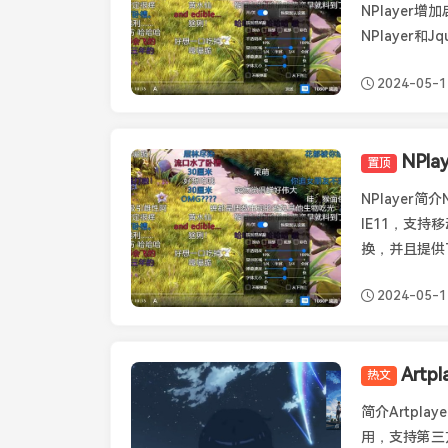
NPlaye
NPlayer和Jq
2024-05-1
NPl
置顶
其它播放器
NPlayer简
IE11，支
换，并且提供了
2024-05-1
Art
热文
Artplayer
简介Artpl
用，支持第三