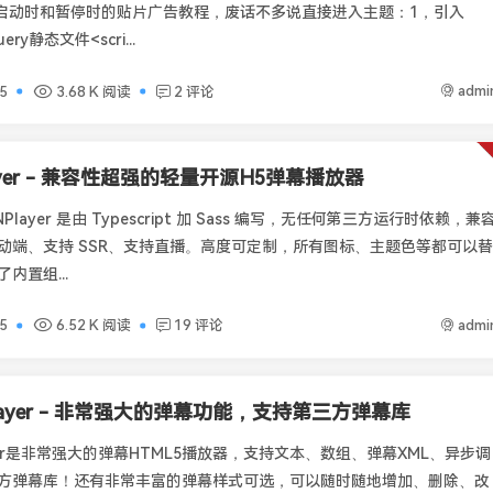
r增加启动时和暂停时的贴片广告教程，废话不多说直接进入主题：1，引入
uery静态文件<scri...
admi
5
3.68 K 阅读
2 评论
ayer - 兼容性超强的轻量开源H5弹幕播放器
介NPlayer 是由 Typescript 加 Sass 编写，无任何第三方运行时依赖，兼
持移动端、支持 SSR、支持直播。高度可定制，所有图标、主题色等都可以替
内置组...
admi
5
6.52 K 阅读
19 评论
player - 非常强大的弹幕功能，支持第三方弹幕库
ayer是非常强大的弹幕HTML5播放器，支持文本、数组、弹幕XML、异步调
方弹幕库！还有非常丰富的弹幕样式可选，可以随时随地增加、删除、改