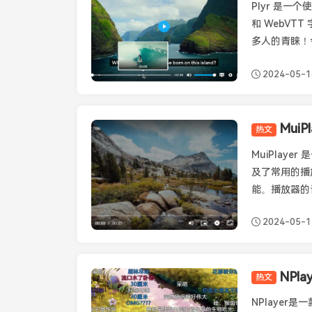
Plyr 是一
和 WebVT
多人的青睐！今
2024-05-1
Mui
热文
Muiplayer
MuiPlay
及了常用的播
能。播放器的设计
2024-05-1
NPl
热文
其它播放器
NPlaye