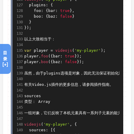
  plugins
:
{
    foo
:
{
bar
:
true
}
,
    boo
:
{
baz
:
false
}
}
}
)
;
以上大致相当于：

var
 player 
=
 videojs
(
'my-player'
)
;
目
player
.
foo
(
{
bar
:
true
}
)
;
录
player
.
boo
(
{
baz
:
false
}
)
;
[+]
虽然，由于plugins选项是对象，因此无法保证初始化顺序！

有关Video
.
js插件的更多信息，请参阅插件指南。

sources

类型： Array

一组对象，它们反映了本机元素具有一系列子元素的能力。这应该是
videojs
(
'my-player'
,
{
  sources
:
[
{