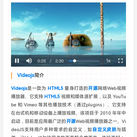
Videojs
简介
Videojs
是一款为
HTML5
量身打造的
开源
网络Web视频
播放器。它支持
HTML5
视频和媒体源扩展，以及 YouTu
be 和 Vimeo 等其他播放技术（通过plugins）。它支持
在台式机和移动设备上播放视频。该项目于 2010 年年中
启动，目前是应用最广泛的
开源
Web视频播放器之一。Vi
deoJS支持用户多种需求的自定义，如
自定义皮肤
与插