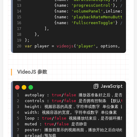
{
name
:
'progressControl'
}
,
// 播
{
name
:
'volumePanel'
,
inline
:
true
{
name
:
'playbackRateMenuButton'
,
'
{
name
:
'FullscreenToggle'
}
// 全屏
]
,
}
,
}
;
var
 player 
=
 videojs
(
'player'
,
 options
,
funct
VideoJS 参数
JavaScript
autoplay 
:
true
/
false
 播放器准备好之后，是否自动播
controls 
:
true
/
false
 是否拥有控制条 【默认
true
】
,
height
:
 视频容器的高度，字符串或数字 单位像素 比如： he
width
:
 视频容器的宽度
,
 字符串或数字 单位像素

loop 
:
true
/
false
 视频播放结束后，是否循环播放

muted 
:
true
/
false
 是否静音

poster
:
 播放前显示的视频画面，播放开始之后自动移除。通常
preload
:
预加载
