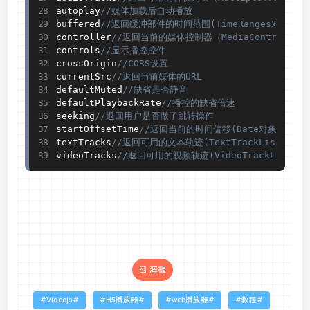
autoplay
//媒体加载后自动播放
buffered
//返回缓冲部件的时间范围(TimeRanges对象)
controller
//返回当前的媒体控制器（MediaControlle
controls
//显示播控控件
crossOrigin
//CORS设置
currentSrc
//返回当前媒体的URL
defaultMuted
//缺省是否静音
defaultPlaybackRate
//播控的缺省倍速
seeking
//返回用户是否做了跳转操作
startOffsetTime
//返回当前的时间偏移(Date对象)
textTracks
//返回可用的文本轨迹(TextTrackList对象)
videoTracks
//返回可用的视频轨迹(VideoTrackList对象
海报
Videojs
H5播放器
web播放器
教程