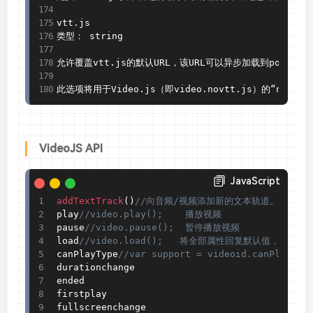
vtt
.
js

类型： string

允许覆盖vtt
.
js的默认URL，该URL可以异步加载到polyfill
此选项将用于Video
.
js（即video
.
novtt
.
js）的“novtt
VideoJS API
JavaScript
addTextTrack
(
)
//向音频/视频添加新的文本轨道。
play
//video.play();    播放视频
pause
//video.pause();  暂停播放视频
load
//video.load();   将全部属性回复默认值，视频
canPlayType
//var support = videoid.canP
durationchange

ended

firstplay

fullscreenchange
