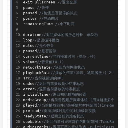
exitFullscreen 
//退出全屏
pause 
//暂停
paused 
//检测是否暂停的状态
poster 
//静态图片
remainingTime 
//余下时间
duration
//返回媒体的播放总时长，单位秒
loop
//是否循环播放
muted
//是否静音
paused
//是否暂停
currentTime
//当前播放时间（单位：秒）
volume
//音量值(0~1)
networkState
//返回当前网络状态
playbackRate
//播放的倍速(加速、减速播放)(-2~2)
src
//当前视频源的URL
ended
//返回当前播放是否结束标志
error
//返回当前播放的错误状态
initialTime
//返回初始播放的位置
mediaGroup
//当前音视频所属媒体组 (用来链接多个音视频
played
//当前播放部件已经播放的时间范围(TimeRanges对
preload
//页面加载时是否同时加载音视频
readyState
//返回当前的准备状态    
seekable
//返回当前可跳转部件的时间范围(TimeRanges对
audioTracks
//返回可用的音轨列表（MultipleTrackLi