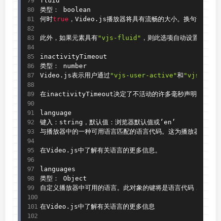
fluid

类型： boolean

何时
true
，Video
.
js播放器将具有流畅的大小。换句话说，它
此外，如果元素具有
"vjs-fluid"
，则此选项自动设置为
true
inactivityTimeout

类型： number

Video
.
js表示用户通过
"vjs-user-active"
和
"vjs-user
在inactivityTimeout决定了不活动的许多毫秒声明用户
language

键入：string，默认值：浏览器默认值或’en’

与播放器中的一种可用语言匹配的语言代码。这为播放器设置了
在Video
.
js中了解有关语言的更多信息。

languages

类型： Object

自定义播放器中可用的语言。此对象的键将是语言代码，值将是
在Video
.
js中了解有关语言的更多信息
