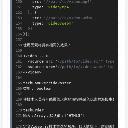
    src
:
 '
//path/to/video.mp4',
    type
:
'video/mp4'
}
,
{
    src
:
 '
//path/to/video.webm',
    type
:
'video/webm'
}
]
}
)
;
使用元素将具有相同的效果：

<
video 
.
.
.
>
<
source src
=
"
//path/to/video.mp4" type="vid
<
source src
=
"
//path/to/video.webm" type="vi
<
/
video
>
techCanOverridePoster

类型： boolean

使技术人员有可能覆盖玩家的海报并融入玩家的海报生命周期。
techOrder

输入：Array，默认值：
[
‘HTML5’
]
定义Video
.
js技术首选的顺序。默认情况下，这意味着Html