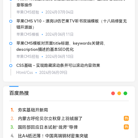
章等操作
苹果CMS经验
2024月07月04日
苹果CMS V10 - 漂亮UI仿芒果TV听书双端模板（十八码修复无
错开源版）
苹果CMS模板
2024月06月11日
苹果CMS模板对页面title标题、keywords关键词、
description描述的基本SEO优化
苹果CMS经验
2024月06月10日
CSS基础 - 实现隐藏滚动条并可以滚动内容效果
Html/Css
2024月06月09日
百度热搜
1
夯实基础开新局
2
内蒙古呼伦贝尔立秋穿上羽绒服了
热
3
国防部回应日本试射“战斧”导弹
热
4
比A4纸还薄！中国高端钢材密集突破