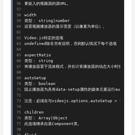
要嵌入的视频源的源URL。

width

类型： string
|
number

设置视频播放器的显示宽度（以像素为单位）。

Video
.
js特定的选项

undefined除非另有说明，否则默认情况下每个选项

aspectRatio

类型： string

将播放器置于流体模式，并在计算播放器的动态大小时使用该值
autoSetup

类型： boolean

阻止播放器为具有data
-
setup属性的媒体元素运行autoSetup
注意：必须在与videojs
.
options
.
autoSetup 
=
 fals
children

类型： Array
|
Object

此选项继承自基Component类。
