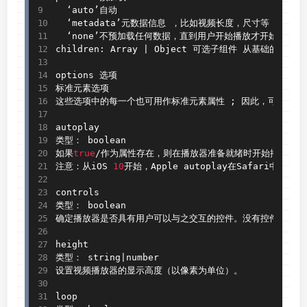
  ‘auto’自动

  ‘metadata’元数据信息 ，比如视频长度，尺寸等

  ‘none’不预加载任何数据，直到用户开始播放才开始下载

children
:
 Array 
|
 Object 可选子组件 从基础的Co
options 选项

标准元素选项

这些选项中的每一个也可用作标准元素属性 
;
 因此，可以使用
autoplay

类型： boolean

如果
true
/
作为属性存在，则在播放器准备就绪时开始播放。

注意：从iOS 
10
开始，Apple autoplay在Safari中
controls

类型： boolean

确定播放器是否具有用户可以与之交互的控件。没有控件，启动视频播放
height

类型： string
|
number

设置视频播放器的显示高度（以像素为单位）。

loop
