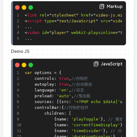
Markup
<
link
rel
=
"
stylesheet
"
href
=
"
video-js.min.CSS
<
script
type
=
"
text/JavaScript
"
src
=
"
video-js.
<
video
id
=
"
player
"
webkit-playsinline
=
"
true
"
...
Demo JS
JavaScript
var
 options 
=
{
    controls
:
true
,
//控制栏
    autoplay
:
true
,
//自动播放
    language
:
'en'
,
//语言
    preload
:
'auto'
,
//预加载
    sources
:
[
{
src
:
'<?PHP echo $data['
url
']?
    controlBar
:
{
//控制栏组件
        children
:
[
{
name
:
'playToggle'
}
,
// 播放按钮
{
name
:
'currentTimeDisplay'
}
,
//
{
name
:
'timeDivider'
}
,
// 分隔符
{
name
:
'durationDisplay'
}
,
// 总时