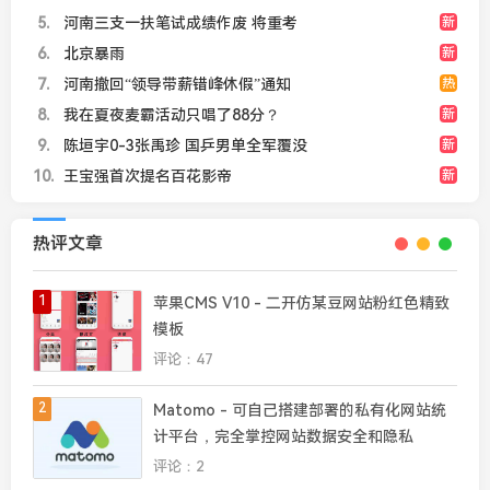
5
河南三支一扶笔试成绩作废 将重考
新
6
北京暴雨
新
7
河南撤回“领导带薪错峰休假”通知
热
8
我在夏夜麦霸活动只唱了88分？
新
9
陈垣宇0-3张禹珍 国乒男单全军覆没
新
10
王宝强首次提名百花影帝
新
热评文章
1
苹果CMS V10 - 二开仿某豆网站粉红色精致
模板
评论：47
2
Matomo - 可自己搭建部署的私有化网站统
计平台，完全掌控网站数据安全和隐私
评论：2