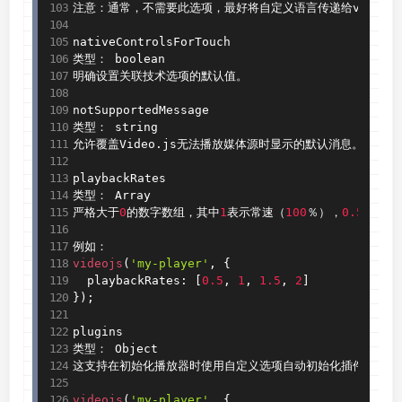
注意：通常，不需要此选项，最好将自定义语言传递给videoj
nativeControlsForTouch

类型： boolean

明确设置关联技术选项的默认值。

notSupportedMessage

类型： string

允许覆盖Video
.
js无法播放媒体源时显示的默认消息。

playbackRates

类型： Array

严格大于
0
的数字数组，其中
1
表示常速（
100
％），
0.5
表示半
videojs
(
'my-player'
,
{
  playbackRates
:
[
0.5
,
1
,
1.5
,
2
]
}
)
;
plugins

类型： Object

这支持在初始化播放器时使用自定义选项自动初始化插件 
-
 而
videojs
(
'my-player'
,
{