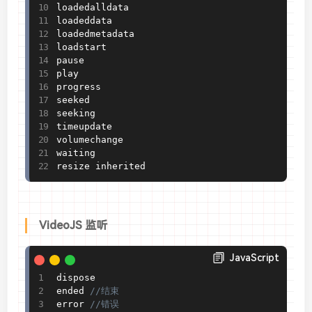
loadedalldata

loadeddata

loadedmetadata

loadstart

pause 

play

progress

seeked

seeking

timeupdate

volumechange

waiting

resize inherited
VideoJS 监听
JavaScript
dispose

ended 
//结束
error 
//错误