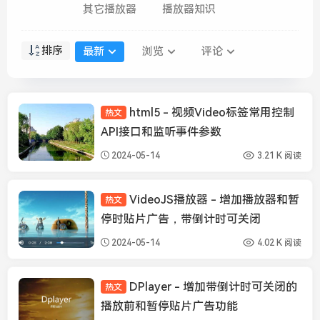
其它播放器
播放器知识
排序
最新
浏览
评论
html5 - 视频Video标签常用控制
热文
播放器知识
API接口和监听事件参数
2024-05-14
3.21 K 阅读
VideoJS播放器 - 增加播放器和暂
热文
Videojs
停时贴片广告，带倒计时可关闭
2024-05-14
4.02 K 阅读
DPlayer - 增加带倒计时可关闭的
热文
DPlayer
播放前和暂停贴片广告功能