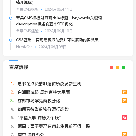
错开源版）
苹果CMS模板
2024月06月11日
苹果CMS模板对页面title标题、keywords关键词、
description描述的基本SEO优化
苹果CMS经验
2024月06月10日
CSS基础 - 实现隐藏滚动条并可以滚动内容效果
Html/Css
2024月06月09日
百度热搜
1
总书记点赞的非遗苗绣焕发新生机
2
白海豚减弱 局地有特大暴雨
热
3
存款市场罕见两极分化
热
4
如何看待当前物价运行态势
5
“不能入职 许愿入个股”
新
6
蔡磊：面子尊严在病友生机前不值一提
7
南京 弹性办公
热