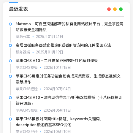
最近发表
Matomo - 可自己搭建部署的私有化网站统计平台，完全掌控网
站数据安全和隐私
资源分享
2025月01月21日
宝塔面板服务器禁止指定IP或者IP段访问的几种常见方法
服务器端
2025月01月19日
苹果CMS V10 - 二开仿某豆网站粉红色精致模板
苹果CMS模板
2025月01月15日
苹果CMS用定时任务功能自动完成采集资源、生成静态视频文
章等操作
苹果CMS经验
2024月07月04日
苹果CMS V10 - 漂亮UI仿芒果TV听书双端模板（十八码修复无
错开源版）
苹果CMS模板
2024月06月11日
苹果CMS模板对页面title标题、keywords关键词、
description描述的基本SEO优化
苹果CMS经验
2024月06月10日