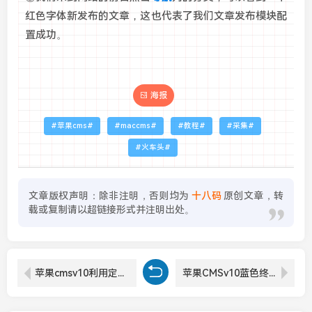
红色字体新发布的文章，这也代表了我们文章发布模块配
置成功。
海报
苹果cms
maccms
教程
采集
火车头
文章版权声明：除非注明，否则均为
十八码
原创文章，转
载或复制请以超链接形式并注明出处。
苹果cmsv10利用定时任务更新数据生成静态页面的执行操作
苹果CMSv10蓝色终端自适应，资源站专用多功能视频模板，带文章资讯页模块！