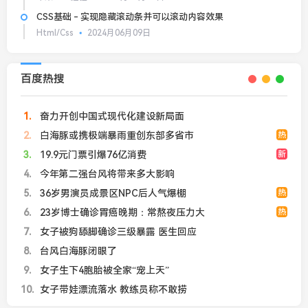
CSS基础 - 实现隐藏滚动条并可以滚动内容效果
Html/Css
2024月06月09日
百度热搜
1
奋力开创中国式现代化建设新局面
2
白海豚或携极端暴雨重创东部多省市
热
3
19.9元门票引爆76亿消费
新
4
今年第二强台风将带来多大影响
5
36岁男演员成景区NPC后人气爆棚
热
6
23岁博士确诊胃癌晚期：常熬夜压力大
热
7
女子被狗舔脚确诊三级暴露 医生回应
8
台风白海豚闭眼了
9
女子生下4胞胎被全家“宠上天”
10
女子带娃漂流落水 教练员称不敢捞