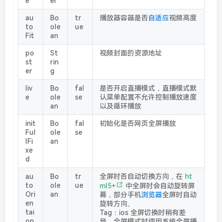
e
er
au
Bo
tr
播放器容器是否
自适应
视频高度
to
ole
ue
Fit
an
po
St
视频封面的资源地址
st
rin
er
g
liv
Bo
fal
是否开启直播模式，直播模式默
e
ole
se
认菜单配置不允许控制播放速度
an
以及循环播放
init
Bo
fal
初始化是否网页全屏播放
Ful
ole
se
lFi
an
xe
d
au
Bo
tr
全屏时否自动切换方向，在
ht
(
to
ole
ue
ml5+
中全屏时会自动旋转屏
o
Ori
an
幕，部分手机
浏览器
全屏时自动
p
en
旋转方向。
e
tai
Tag：ios 全屏切换时稍有差
n
on
异，全屏模式时调用系统全屏播