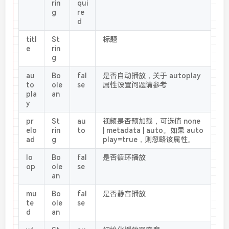
rin
qui
g
re
d
titl
St
标题
e
rin
g
au
Bo
fal
是否自动播放，关于 autoplay
to
ole
se
属性设置问题请参考
pla
an
y
pr
St
au
视频是否预加载，可选值 none
elo
rin
to
| metadata | auto。如果 auto
ad
g
play=true，则忽略该属性。
lo
Bo
fal
是否循环播放
op
ole
se
an
mu
Bo
fal
是否静音播放
te
ole
se
d
an