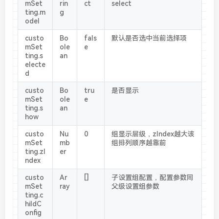
mSet
rin
ct
select
ting.m
g
odel
custo
Bo
fals
默认是否选中当前选择项
mSet
ole
e
ting.s
an
electe
d
custo
Bo
tru
是否显示
mSet
ole
e
ting.s
an
how
custo
Nu
0
组显示层级，zIndex越大该
mSet
mb
组排列顺序越靠前
ting.zI
er
ndex
custo
Ar
[]
子设置组配置，配置参数同
mSet
ray
父级设置组参数
ting.c
hildC
onfig