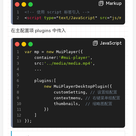
Markup
<!-- 使用 script 标签引入 -->
<
script
type
=
"
text/JavaScript
"
src
=
"
js/mui-pl
在主配置项 plugins 中传入
JavaScript
var
 mp 
=
new
MuiPlayer
(
{
    container
:
'#mui-player'
,
    src
:
'../media/media.mp4'
,
.
.
.
    plugins
:
[
new
MuiPlayerDesktopPlugin
(
{
            customSetting
,
// 设置组配置
            contextmenu
,
// 右键菜单组配置
            thumbnails
,
// 缩略图配置
}
)
]
}
)
;