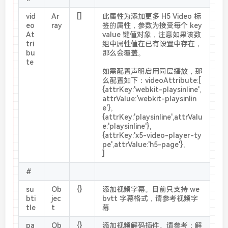
vid
Ar
[]
此属性为添加更多 H5 Video 标
eo
ray
签的属性，参数为接受每个 key
At
value 键值对象，注意如果该数
tri
组中属性值在已有设置中存在，
bu
那么会覆盖。
te
如需配置声明启用同层播放，那
么配置如下：videoAttribute:[
{attrKey:'webkit-playsinline',
attrValue:'webkit-playsinlin
e'},
{attrKey:'playsinline',attrValu
e:'playsinline'},
{attrKey:'x5-video-player-ty
pe',attrValue:'h5-page'},
]
#
su
Ob
{}
添加视频字幕。目前只支持 we
bti
jec
bvtt 字幕格式，请参考视频字
tle
t
幕
pa
Ob
{}
添加视频解码插件。请参考：解