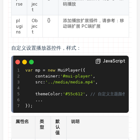
rse
jec
码播放
t
pl
Ob
{}
添加播放扩展插件，请参考：移
ugi
jec
动端扩展 PC端扩展
ns
t
自定义设置播放器控件，样式：
JavaScript
var
 mp 
=
new
MuiPlayer
(
{
    container
:
'#mui-player'
,
    src
:
'../media/media.mp4'
,
    themeColor
:
'#55c612'
,
// 自定义主题颜色
.
.
.
}
)
;
属性名
类
默
说明
型
认
值