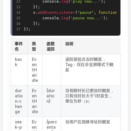
        console
.
log
(
'play now...'
)
;
}
)
;
    v
.
addEventListener
(
"pause"
,
function
(
e
)
{
        console
.
log
(
'pause now...'
)
;
}
)
;
}
)
;
事件
类
函数
说明
名
型
返回
bac
Ev
返回按钮点击时触发，
k
en
Tag：仅在非全屏模式下触
tH
发
an
dle
dur
Ev
{dur
当视频时长已更改时触发，
atio
en
atio
只有当时长大于1时发生，
n-c
tH
n}
单位为秒（s）
han
an
ge
dle
see
Ev
{perc
当用户在视频寻址时触发
k-p
en
enta