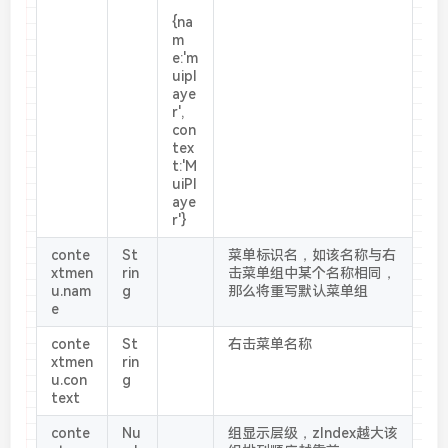
{na
m
e:'m
uipl
aye
r',
con
tex
t:'M
uiPl
aye
r'}
conte
St
菜单标识名，如该名称与右
xtmen
rin
击菜单组中某个名称相同，
u.nam
g
那么将重写默认菜单组
e
conte
St
右击菜单名称
xtmen
rin
u.con
g
text
conte
Nu
组显示层级，zIndex越大该