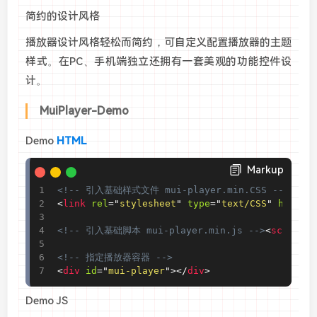
简约的设计风格
播放器设计风格轻松而简约，可自定义配置播放器的主题
样式。在PC、手机端独立还拥有一套美观的功能控件设
计。
MuiPlayer-Demo
Demo
HTML
Markup
<!-- 引入基础样式文件 mui-player.min.CSS -->
<
link
rel
=
"
stylesheet
"
type
=
"
text/CSS
"
href
=
"
<!-- 引入基础脚本 mui-player.min.js -->
<
script
t
<!-- 指定播放器容器 -->
<
div
id
=
"
mui-player
"
>
</
div
>
Demo JS