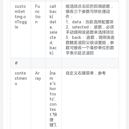
custo
Fu
call
组选项点击后的回调函数，
mSet
nc
bac
接收三个参数可供处理动
ting.o
tio
k(
作：
nTogg
n
dat
1、data：当前选择配置项
le
a,
2、selected： 函数，必须
sele
手动调用该函数来选择项目
cte
3、back： 函数，调用该函
d,
数触发返回父级设置组，参
bac
数可接收一个毫秒单位的数
k)
字表示延迟返回
#
conte
Ar
{na
自定义右键菜单，参考
xtmen
ray
m
u
e:'s
hor
tcu
ts',
con
tex
t:'快
捷
键'},