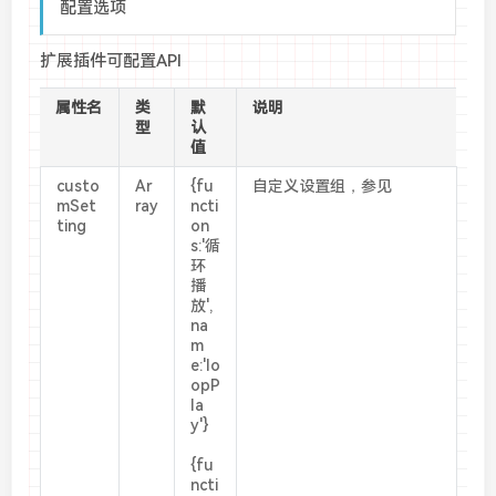
配置选项
扩展插件可配置API
属性名
类
默
说明
型
认
值
custo
Ar
{fu
自定义设置组，参见
mSet
ray
ncti
ting
on
s:'循
环
播
放',
na
m
e:'lo
opP
la
y'}
{fu
ncti