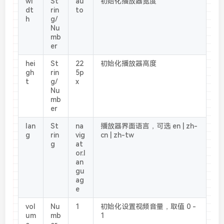
wi
St
au
初始化播放器宽度
dt
rin
to
h
g/
Nu
mb
er
hei
St
22
初始化播放器高度
gh
rin
5p
t
g/
x
Nu
mb
er
lan
St
na
播放器界面语言，可选 en | zh-
g
rin
vig
cn | zh-tw
g
at
or.l
an
gu
ag
e
vol
Nu
1
初始化设置视频音量，取值 0 -
um
mb
1