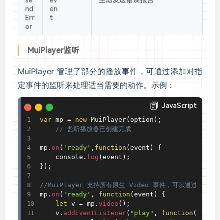
nd
en
Err
t
or
MuiPlayer监听
MuiPlayer 管理了部分的播放事件，可通过添加对指
定事件的监听来处理适当需要的动作。示例：
JavaScript
var
 mp 
=
new
MuiPlayer
(
option
)
;
// 监听播放器已创建完成
mp
.
on
(
'ready'
,
function
(
event
)
{
    console
.
log
(
event
)
;
}
)
;
//MuiPlayer 支持所有原生 Video 事件，可以通过 mp
mp
.
on
(
'ready'
,
function
(
event
)
{
let
 v 
=
 mp
.
video
(
)
;
    v
.
addEventListener
(
"play"
,
function
(
e
)
{