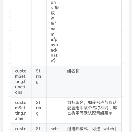
on
s:'播
放
速
度',
na
m
e:'pl
ayb
ack
Rat
e'}
custo
St
组名称
mSet
rin
ting.f
g
uncti
ons
custo
St
组标识名。如该名称与默认
mSet
rin
配置组中某个名称相同，那
ting.n
g
么将重写默认配置组菜单
ame
custo
St
sele
组选择模式，可选 switch |