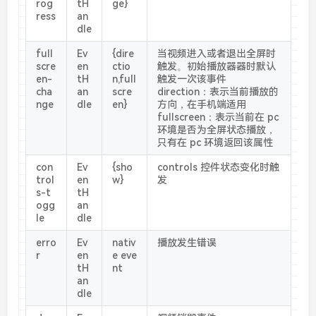
rog
tH
ge}
ress
an
dle
full
Ev
{dire
当视频进入或者退出全屏时
scre
en
ctio
触发。初始播放器器时默认
en-
tH
n,full
触发一次该事件
cha
an
scre
direction：表示当前播放的
nge
dle
en}
方向，在手机端适用
fullscreen：表示当前在 pc
环境是否为全屏状态播放，
只有在 pc 环境返回该属性
con
Ev
{sho
controls 控件状态变化时触
trol
en
w}
发
s-t
tH
ogg
an
le
dle
erro
Ev
nativ
播放发生错误
r
en
e eve
tH
nt
an
dle