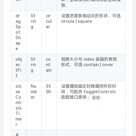
s
放。
n
e
dr
St
cir
设置进度条拖动点的形状，可选
w
ag
rin
cul
circula | square
w
Sp
g
ar
i
ot
n
Sh
d
ap
o
e
w
obj
St
co
视频大小与 video 容器的表现
)
ec
rin
nt
形式。可选 contain | cover
tFi
g
ain
t
clo
Nu
35
设置播放器定时隐藏控件的时
se
mb
00
间，可配合 toggleControls
Co
er
函数接口使用；
新增
ntr
ols
Ti
me
r
#