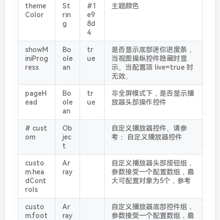
theme
St
#1
主题颜色
Color
rin
e9
g
8d
4
showM
Bo
tr
是否显示底部迷你进度条，
iniProg
ole
ue
当视图操纵控件隐藏时显
ress
an
示。当配置项 live=true 时
无效。
pageH
Bo
tr
非全屏模式下，是否显示播
ead
ole
ue
放器头部操作控件
an
# cust
Ob
自定义播放器控件。请参
om
jec
考： 自定义播放器控件
t
custo
Ar
自定义播放器头部按钮组，
m.hea
ray
参数接受一个配置数组，最
dCont
大可配置对象为5个，参考
rols
custo
Ar
自定义播放器底部控件组，
m.foot
ray
参数接受一个配置数组，最