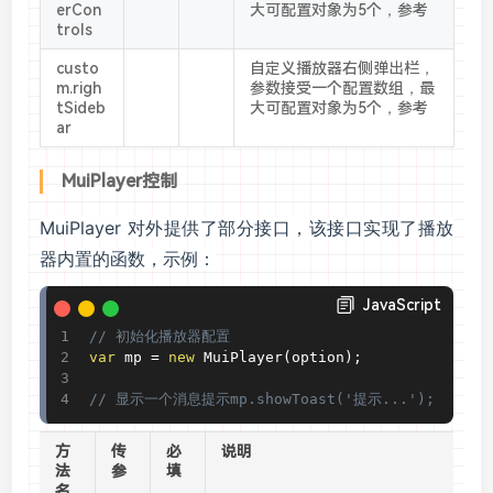
erCon
大可配置对象为5个，参考
trols
custo
自定义播放器右侧弹出栏，
m.righ
参数接受一个配置数组，最
tSideb
大可配置对象为5个，参考
ar
MuiPlayer控制
MuiPlayer 对外提供了部分接口，该接口实现了播放
器内置的函数，示例：
JavaScript
// 初始化播放器配置
var
 mp 
=
new
MuiPlayer
(
option
)
;
// 显示一个消息提示mp.showToast('提示...');
方
传
必
说明
法
参
填
名