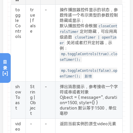
to
tr
-
操作播放器控件显示的状态，参
gg
ue
数传递一个布尔类型的参数控制
le
| f
隐藏或显示；
Co
als
默认播放控件会根据
closeCont
ntr
e
定时隐藏，可应用高
rolsTimer
ols
级函数
closeTimer | openTim
关闭或者打开定时器，示
er
例：
mp.toggleControls(true).clo
seTimer();
目
录
mp.toggleControls(false).op
[+]
enTimer();
新增
sh
St
-
弹出消息提示，参考接收一个字
ow
rin
符或串或者对象
To
g |
Ojbect = { message='', durati
as
Ob
on=1500, style={} }
t
jec
duration 默认等于1500，单位
t
毫秒
vid
-
-
返回当前实例的原生video元素
eo