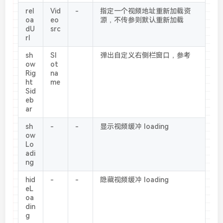
rel
Vid
-
指定一个视频地址重新加载资
oa
eo
源，不传参则默认重新加载
dU
src
rl
sh
Sl
弹出自定义右侧栏窗口，参考
ow
ot
Rig
na
ht
me
Sid
eb
ar
sh
-
-
显示视频缓冲 loading
ow
Lo
adi
ng
hid
-
-
隐藏视频缓冲 loading
eL
oa
din
g