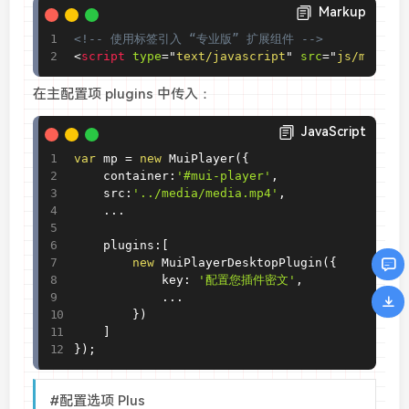
Markup
<!-- 使用标签引入 “专业版” 扩展组件 -->
<
script
type
=
"
text/javascript
"
src
=
"
js/mui-pl
在主配置项 plugins 中传入：
JavaScript
var
 mp 
=
new
MuiPlayer
(
{
    container
:
'#mui-player'
,
    src
:
'../media/media.mp4'
,
.
.
.
    plugins
:
[
new
MuiPlayerDesktopPlugin
(
{
            key
:
'配置您插件密文'
,
.
.
.
}
)
]
}
)
;
#配置选项 Plus