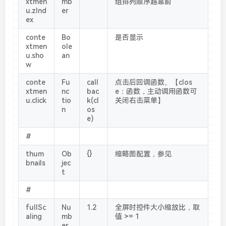
xtmen
mb
组排列顺序越靠前
u.zInd
er
ex
conte
Bo
是否显示
xtmen
ole
u.sho
an
w
conte
Fu
call
点击后回调函数。【clos
xtmen
nc
bac
e：函数，主动调用函数可
u.click
tio
k(cl
关闭右击菜单】
n
os
e)
#
thum
Ob
{}
缩略图配置，参见
bnails
jec
t
#
fullSc
Nu
1.2
全屏时控件大小缩放比，取
aling
mb
值 >= 1
er