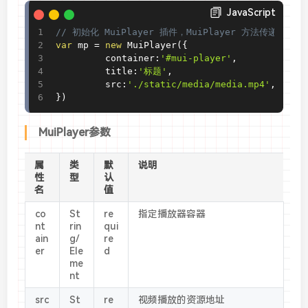
JavaScript
// 初始化 MuiPlayer 插件，MuiPlayer 方法传递
var
 mp 
=
new
MuiPlayer
(
{
         container
:
'#mui-player'
,
         title
:
'标题'
,
         src
:
'./static/media/media.mp4'
,
}
)
MuiPlayer参数
属
类
默
说明
性
型
认
名
值
co
St
re
指定播放器容器
nt
rin
qui
ain
g/
re
er
Ele
d
me
nt
src
St
re
视频播放的资源地址