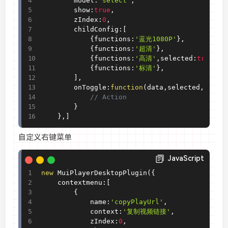
		model
:
'select'
,
		show
:
true
,
		zIndex
:
0
,
		childConfig
:
[
{
functions
:
'蓝光1080P'
}
,
{
functions
:
'超清'
}
,
{
functions
:
'高清'
,
selected
:
true
}
,
{
functions
:
'标清'
}
,
]
,
		onToggle
:
function
(
data
,
selected
,
back
)
// Action
}
}
,
]
自定义右键菜单
JavaScript
new
MuiPlayerDesktopPlugin
(
{
    contextmenu
:
[
{
            name
:
'copyPlayUrl'
,
            context
:
'复制视频链接'
,
            zIndex
:
0
,