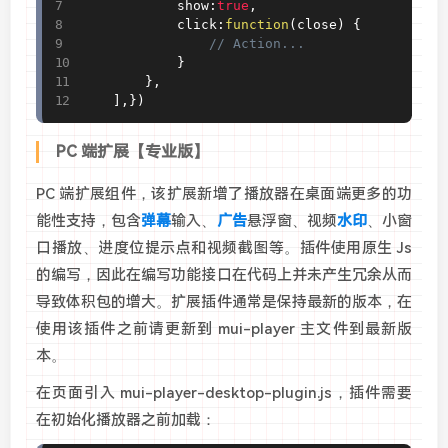
            show
:
true
,
            click
:
function
(
close
)
{
// Action...
}
}
,
]
,
}
)
PC 端扩展【专业版】
PC 端扩展组件，该扩展新增了播放器在桌面端更多的功
能性支持，包含
弹幕
输入、
广告
悬浮窗、视频
水印
、小窗
口播放、进度位提示点和视频截图等。插件使用原生 Js
的编写，因此在编写功能接口在代码上并未产生冗余从而
导致体积包的增大。扩展插件通常是保持最新的版本，在
使用该插件之前请更新到 mui-player 主文件到最新版
本。
在页面引入 mui-player-desktop-plugin.js，插件需要
在初始化播放器之前加载：